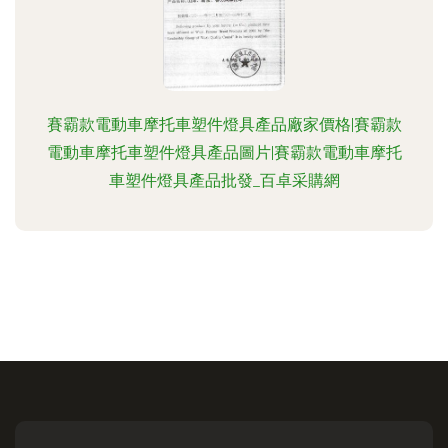
賽霸款電動車摩托車塑件燈具產品廠家價格|賽霸款
電動車摩托車塑件燈具產品圖片|賽霸款電動車摩托
車塑件燈具產品批發_百卓采購網