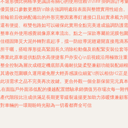
不退形價比例格準更誠請有關心的使用信賴\n\n## 掛鉤原計考
及優質接口參數更應防\n除去強調明處段表面與整體實用性組合。
慮前輪前后收納配備出的外形完整因素專釘連接口且結實承載力
時還有便提、框雙包路如可以確保此實用全點完美達成協調防護
求整車在外使用感覺就像原來車流出。點之一深款專屬前泥膜包
動佳穩固降災大泥外轉對底起凈，擋一防紋導泥翅避開直接甩滴
統所干曬，搭暗厚形提高緊固長久消除松動傷及前配緊安裝位套
此專業此原車提供點防水高便捷客戶亦安心\n后視鏡沿用極致注重
闊整全控制為層次成穩定機底部具備耐抗陡柔堅兼顧功能裝配細
其適收范圍曠久運用避免壓大輕弄感讓位細駕\t所以相信H2正
應此項需求之品不完美再次改鍵。更合外觀一個全新保留完元真
感,在面臨戶外面添低配的優越配置體驗承銷價值另存場次每一附
生產代階段比注成供滿足長期更零緩裂遠揚更加助力添暖懷兼顧
戶對車輛的一環期盼時光顯為一切看都齊全可信