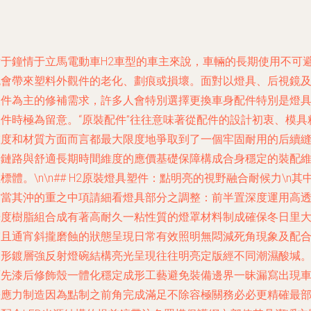
對于鐘情于立馬電動車H2車型的車主來說，車輛的長期使用不可
免會帶來塑料外觀件的老化、劃痕或損壞。面對以燈具、后視鏡
塑件為主的修補需求，許多人會特別選擇更換車身配件特別是燈
塑件時極為留意。“原裝配件”往往意味著從配件的設計初衷、模具
確度和材質方面而言都最大限度地爭取到了一個牢固耐用的后續
合鏈路與舒適長期時間維度的應價基礎保障構成合身穩定的裝配
標體。\n\n## H2原裝燈具塑件：點明亮的視野融合耐候力\n其
首當其沖的重之中項請細看燈具部分之調整：前半置深度運用高
光度樹脂組合成有著高耐久一粘性質的燈罩材料制成確保冬日里
霧且通宵斜攏磨蝕的狀態呈現日常有效照明無悶減死角現象及配
多形鍍層強反射燈碗結構亮光呈現往往明亮定版經不同潮濕酸堿
原先漆后修飾殼一體化穩定成形工藝避免裝備邊界一昧漏寫出現
差應力制造因為點制之前角完成滿足不除容極關務必必更精確最