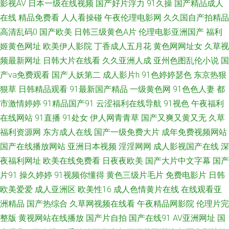
影视AV
日本一级在线视频
国产好片浮力
91久操
国产精品成人
区三区 91福利视频导航 91热视 91新人xh98hx新作 91网站熊猫 91素人搭讪
在线
精品免费看
人人看操碰
午夜伦理电影网
久久国自产拍精品
高清乱码0
国产欧美
日韩三级黄色A片
伦理电影亚洲国产
福利
91在线网站 91原创大神 91影片 久久精品国 91看看婷婷综合 99精品福利导
姬黄色网址
欧美伊人影院
丁香成人五月花
黄色网网址女
久草视
频最新网址
日韩大片在线看
久久亚洲人成
亚州色图乱伦小说
国
航 性爱av免费在线 欧美色欧美网 豆花祝频 91色狼网站 欧美高清专区 国产
产va免费观看
国产人妖第二
成人影片h
91色婷婷瑟色
东京热狠
自拍八 91成年成年进入人口 国产精品码一区 亚洲无码黄色网址 91超碰成人
狠草
日韩精品观看
91最新国产精品
一级黄色网
91色色人妻
都
市激情婷婷
91精品国产91
云涩福利在线导航
91视色
午夜福利
导航 91传媒免费观看网址 91极品福利 91精品最新地址 91视频国产网址 成
在线网站
91直播
91处女
伊人网青青草
国产又爽又黄又无
久草
福利资源网
东方成人在线
国产一级免费大片
成年免费视频网站
人亚洲福利在线观看 日日韩日韩日韩AV 91成人网 91视频官方 91在线看看
国产在线播放网站
亚洲日本视频
淫淫网网
成人影视国产在线
深
夜福利网址
欧美在线免费看
日夜夜欧美
国产大片中文字幕
国产
啊v视频在线观看 草草逼网 超碰人人艹 超碰国产在线久草91 豆花视频91av
片91
操久婷婷
91视频你懂得
黄色三级片毛片
免费电影片
日韩
国产精品99久久 欧美淫乱一区二区 少妇后入 深夜色福亚洲福利无码 91love
欧美爱爱
成人亚洲区
欧美性16
成人色情黄片在线
在线观看亚
洲精品
国产热综合
久草网视频在线看
午夜精品网影院
伦理片完
海角熟女 先锋影院日韩精品av 午夜精品波多野吉依 国产91视频白丝 91九色
整版
黄视网站在线播放
国产片自拍
国产在线91
AV亚洲网址
国