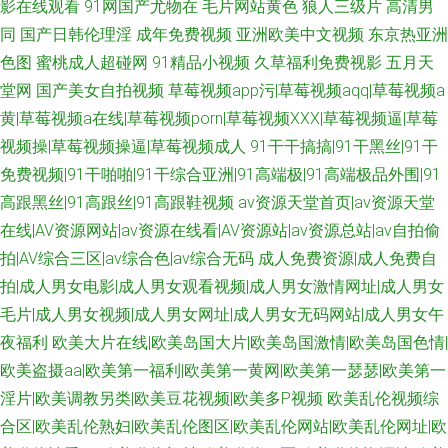
影在线观看
91网国产尤物在
毛片网站黄色
狼人三级片
高清男
同
国产日韩伦理淫
成年免费视频
亚洲欧美中文视频
东京热亚洲
色图
蜜桃成人超碰网
91精品小视频
久草福利免费视影
五月天
堂网
国产美女自拍视频
草莓视频app污|草莓视频aqq|草莓视频a
黄|草莓视频a在线|草莓视频porn|草莓视频XXX|草莓视频逼|草莓
视频操|草莓视频操逼|草莓视频成人
91干干搞搞|91干黑丝|91干
免费视频|91干啪啪|91干综合亚洲|91高端极|91高端极品外围|91
高跟黑丝|91高跟丝|91高跟鞋视频
av资源天堂首页|av资源天堂
在线|AV资源网站|av资源在线看|AV资源站|av资源总站|av自拍偷
拍|AV综合三区|av综合色|av综合无码
成人免费资源|成人免费自
拍|成人男女电影|成人男女观看视频|成人男女激情网址|成人男女
毛片|成人男女视频|成人男女网址|成人男女无码网站|成人男女午
夜福利
欧美大片在线|欧美岛国大片|欧美岛国激情|欧美岛国色情|
欧美盗摄aa|欧美第一福利|欧美第一黄网|欧美第一瑟瑟|欧美第一
淫片|欧美调教另类|欧美豆花视频|欧美多P视频
欧美乱伦视频综
合区|欧美乱伦熟妇|欧美乱伦图区|欧美乱伦网站|欧美乱伦网址|欧