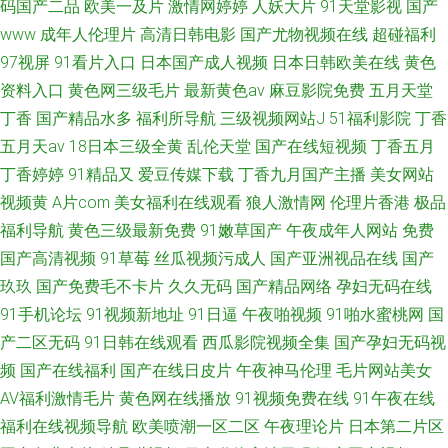
码国产二品
欧美一及片
激情网婷婷
人妖大片
91天堂影视
国产
www
成年人伦理片
高清日韩电影
国产尤物视频在线
超碰福利
97视屏
91看片入口
日本国产成人视频
日本日韩欧美在线
黄色
资料入口
黄色网三级毛片
最新黄色av
麻豆影院免费
五月天堂
丁香
国产精品水多
福利所导航
三级视频网站J
51福利影院
丁香
五月天av
18日本三级全黄
乱伦天堂
国产在线短视频
丁香五月
丁香婷婷
91精品又
爱豆传媒下载
丁香九月国产主播
美女网站
视频黄
A片com
美女福利在线观看
狼人激情网
伦理片香港
极品
福利导航
黄色三级最新免费
91嫩草国产
午夜成年人网站
免费
国产高清视频
91草莓
丝瓜视频污成人
国产亚洲视品在线
国产
玖玖
国产免费毛不卡片
久久无码
国产精品网络
孕妇无码在线
91手机论坛
91视频新地址
91日逼
午夜啪视频
91啪水蜜桃网
国
产二区无码
91日韩在线观看
西瓜影院视频全集
国产孕妇无码视
频
国产在线福利
国产在线日皮片
午夜神马伦理
毛片网站美女
AV福利激情毛片
黄色网在线播放
91视频免费在线
91午夜在线
福利在线视频导航
欧美喷潮一区二区
午夜理论片
日本第二片区