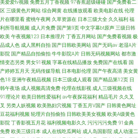
美爱爱tv视频
免费五月丁香视频
97香蕉超级碰碰
国产免费看二
区
三级黄色片网站
综合网黄
在线播放观看
欧美电影在线
伦理
片在哪里看
蜜桃午夜网
久草资源在
日本三级大全
久久福利
福
利所导航视频
成人片免费
国产第9页
中文字幕bt原声
三级日韩
欧美
午夜视频123
日本推理片
丁香五月网站
国产免费看视频
极
品成人色
成人黑料自拍
国产日韩欧美网站
国产无码av
老湿A片
影院
国产精品自拍偷拍
牛牛影院A片
日韩无码视频网站
都市激
情变态另类
男女91视频
字幕在线精品播放
免费国产在线看
国
产婷婷五月天
无码传媒导航
日本电影伦理
国产午夜高清
美女黄
色18
亚洲午夜精品视频
日本三级成人观看
国产精品第12页
日
韩午夜场
成人视频高清免费
伦理在线影视
成人三级视频在线
91理论片
欧美日韩性爱福利
av午夜探花福利
精品毛片
久久叉
叉
另类人妖视频
欧美熟妇穴视频
丁香五月V国产
日韩黄色网址
豆花福利视频
轮理片自拍偷拍
日韩欧美美女视频
欧美A级黄色
影院
丁香影视五月花
福利视频电影久久
污污污污免费
91金典
免费
欧美三级日本
成人在线吃瓜网站
成人岛国影院
成人动漫二