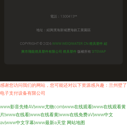
電話：1300413**
地址：紹興濱海新城瀝海鎮工業園區
COPYRIGHT © 2026
WWW.WEIQIWATER.CN
燈具塑件
紹
興市飛龍燈具塑件有限公司
燈具塑件
版權所有
SITEMAP
感谢您访问我们的网站，您可能还对以下资源感兴趣：兰州壁了
电子支付设备有限公司
www影音先锋AV|www尤物com|www在线观看|www在线观看黄
片|www在线看|www在线看黄|www在线免费aV|www中文
av|www中文字幕|www最新a天堂
网站地图