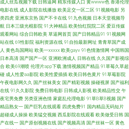
成人丝瓜视频下载
日韩逼网
精东传媒入口
黄wwww色
香港伦理
区 韩日精品在线 91草碰 老司机福利区 91色狼 大香蕉在线官网 AV福利美女
电影在线
成人影院在线播放
欧美足交一区二区
91视频电影
另
类四虎
亚洲东京热
国产不卡在线
91九色视频
日本天堂视频导
91论坛在线观看 黄色大片9199 91颜色的官网 亚洲成人宗合网 AV片不卡 超
航
日本三级光棍影院
91大神精品
欧美怡红院院二区
爱豆传媒
碰进入 91豆花成人 欧美成人精品 亚洲综合成人乱区综合 精品操B 91福利导
观看网站
综合日韩欧美
草逼网首页
国产日韩精品91
91视频网
站在线
69性影院
福利资源在线
91自拍最新网址
青青草国产成
航微拍 手机福利视频导航0 成人免费三级网址 男人天堂网9998 97资源人妻
人
黄色岛国网站
欧美一xxxxx
欧美gayv
91色情激情网
中国韩国
日本高清
国产国产一区
亚洲欧洲成人
日韩在线
久久国产影视综
网 91nav电影 黄色二级特片 91微拍网 黑人黑人操妇女BB 日韩福利导航官网
合
欧美69潮喷
伦理片app下载
激情视频国产精品
91草莓久草超
碰
成人性爱aa影院
欧美性爱插插
欧美日韩色黄片
91草莓影院
91黄在线观看网 九九成人 成人网人妻久合 久久婷婷美女一区 91干你 91福
午夜电影网久久
国产丝袜美女
国产精彩视频
操碰视屏
国产福利
利人妻 美女喷水自慰网址 91九色青瓜草莓视频 影音先锋av资源电影 久操网
在线
91久久影院
免费日韩电影
日韩成人影视
欧美精品性交
午
夜宅男免费
另类亚洲色情
家庭乱伦理电影
91草B草B视频
国产
站 国产精品一区二区三 91爱爱在线影院 黑丝高跟av在线 91黑料在线观看 豆
精品熟女一
国产巨乳在线观看
四虎免费91
国内精品无码短片
超碰成人操操
欧美猛交视频
西瓜影院在线观看
欧美做受日韩
国
花网站免费 91视频综合 四虎网址A片 九9久久婷婷 91视网站 人人色人人乐
产在线一
国产原创视频在线
国产视频高清
国产丝袜一区
黄色