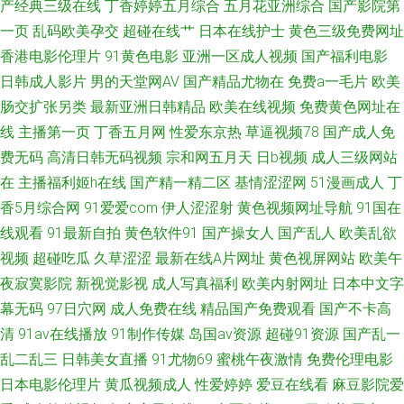
产经典三级在线
丁香婷婷五月综合
五月花亚洲综合
国产影院第
探花 九九热精品国产视频 91视频站 成人AV天堂五月天网 岛国99 国产第一
一页
乱码欧美孕交
超碰在线艹
日本在线护士
黄色三级免费网址
香港电影伦理片
91黄色电影
亚洲一区成人视频
国产福利电影
福利 国产免费福利av视 国内自拍99 精品久久AV大香蕉 色久悠悠亚洲 夜夜撸
日韩成人影片
男的天堂网AV
国产精品尤物在
免费a一毛片
欧美
肠交扩张另类
最新亚洲日韩精品
欧美在线视频
免费黄色网址在
体验区 91黑料吧 91精品在线视频观看视频 91性福利导航 91在线青青草
线
主播第一页
丁香五月网
性爱东京热
草逼视频78
国产成人免
99re自拍 大香蕉八区 日韩无码无卡 91爱豆传媒资源在线观看 久操久热在线
费无码
高清日韩无码视频
宗和网五月天
日b视频
成人三级网站
在
主播福利姬h在线
国产精一精二区
基情涩涩网
51漫画成人
丁
资源 95看片淫黄大片 91在线播放专区 欧美一级性生活 精品二区 91最新国
香5月综合网
91爱爱com
伊人涩涩射
黄色视频网址导航
91国在
线观看
91最新自拍
黄色软件91
国产操女人
国产乱人
欧美乱欲
产视频 婷婷五月影音先锋av 91在线观看免费高清 丁香五月桃花网网 国产精
视频
超碰吃瓜
久草涩涩
最新在线A片网址
黄色视屏网站
欧美午
夜寂寞影院
新视觉影视
成人写真福利
欧美内射网址
日本中文字
品超碰久久 国产网站久久 精品在线视频2 麻豆传媒探花91特制 欧美日韩国
幕无码
97日穴网
成人免费在线
精品国产免费观看
国产不卡高
清
91av在线播放
91制作传媒
岛国av资源
超碰91资源
国产乱一
产成人 亚洲欧美Sss 91超碰人人澡人人妻 91视频手机最新网址 97自拍97在
乱二乱三
日韩美女直播
91尤物69
蜜桃午夜激情
免费伦理电影
线视频 www黄色 大香蕉92 国产TS伪娘 黑丝无码av网 日韩欧美成人网站在
日本电影伦理片
黄瓜视频成人
性爱婷婷
爱豆在线看
麻豆影院爱