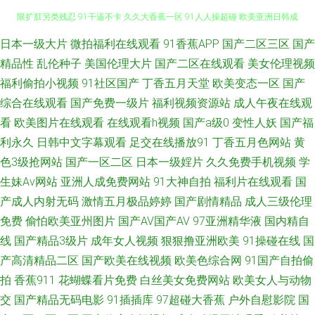
91伊人久热 亚洲欧洲综合日韩精品 91极品探花 免费看片91 91黄色大片 极
日本一级大片
微拍福利在线观看
91香蕉APP
国产二区三区
国产
精品性
乱伦种子
美国伦理大片
国产二区在线观看
美女伦理视频
限扩肛另类残忍 91干逼不卡 久久大香蕉一区 91人人操超碰 欧美亚洲日韩成
福利偷拍小视频
91社区国产
丁香五月天堂
欧美变态一区
国产
综合在线观看
国产免费一级片
福利视频资源站
成人午夜在线观
人 岛国无码资源先锋 久久七七更新 日韩久久草深深久不卡 91原创国产精品
看
欧美图片在线观看
在线观看h视频
国产a级0
变性人妖
国产福
利永久
日韩中文字幕观看
足交在线播放91
丁香五月色网站
黄
91豆奶在线观看 九七久久 91次元黄色观看链接 青青草原电影院 91网址在线
色3级抢网站
国产一区二区
日本一级婬片
久久免费手机视频
学
生妹Av网站
亚洲人成免费网站
91大神自拍
福利片在线观看
国
观看视频 日韩色综合一本道 www成人网站豆花 宅男看片网站 老湿影院茄子
产成人内射无码
激情五月极品婷婷
国产剧情精品
成人三级伦理
影院 91无码青久 色久悠悠中文 超碰无91 亚洲五月天丁香 久热免费在线 91
免费
偷怕欧美亚州图片
国产AV国产AV
97亚洲精华液
国内精自
线
国产精品3级片
成年女人视频
狠狠撸亚洲欧美
91操碰在线
国
美脚视频网站 五月天婷婷不卡 丁香美女社区 亚洲天堂2025 国产原创精品自
产高清精品二区
国产欧美在线视频
欧美色综合网
91国产自拍偷
拍
香蕉911
花蝴蝶看片免费
白丝美女免费网站
欧美女人与动物
拍 91巨炮网 久久精品导航 91成人海角社区 久久亚洲精品91 91传媒在线视
交
国产精品无码电影
91插插库
97超碰大香蕉
户外自慰影院
国