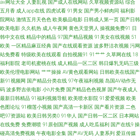
av网址大全
人妻乱视
国产成人在线网站
久草视频资源站
综合
91看片操 欧美成人久久之 国产精品欧美九色 91超在线视频 久久麻豆精品店
五月香
成人app在线
四虎试看
91男女
国产男小鲜肉同
福利影
院网站
激情五月天色色
欧美极品电影
日韩成人第一页
国产日韩
91视频在线观 日本激情蜜桃网站 国产ts被操视频 91国内视频在线播放 欧美
欧美电影
久久机热
成人午夜网
黄色天堂男人
操视频免费91
日
另类三区 东京热成人专区 91超碰成人在线观看 久久免费视频2 AV色图福利
韩中文在线
精品中的精品
97国产精品视频
91美女在线视频
51
欧美
一区精品麻豆经典
国产在线观看资源
波多野洁衣视频
污网
导航 亚洲福利电影 国产自拍偷偷视频 91和78无掩体视频黑丝 欧美日韩国产
站免费看
特级欧美在线观看
自拍视频91
91艹艹
久草网在线
18
福利影院
老司机蜜桃在线
成人精品一区二区
韩日爆乳无码三级
骚熟 国产海角社区91 91蝌蚪少妇 日韩欧美4 东京热最新地址99 在线视频
欧美伦理电影网站
艹艹操操
AV黄色观看网站
日韩欧美在线国产
新91视频网
国产精品分类在线
97午夜福利视频
岛国AV动作无
1024手机 久久福利资源 91写真福利 久久第6页 超踫社区男人天堂 国产精品
码
波多野吉依电影
小h片免费
国产精品色色视屏
国产午夜成人
最新日韩精品
91福利视频导航
欧美喷水影院
91爱爱视频
欧美
一区久久 在线精品九九 大香蕉久操网 91tv网在线观看 91草莓在线看 久曹福
色图论坛
91榴莲小视频
国产高清一卡新区
国产看片资源
二色
利免费资源站 九一精品网站 91社区试看一分钟 一区二区三区 美女网站免费
吧97资源站
欧美日韩另类0
91华人
国产日韩一区二区
日本网站
在线免费
免费潮喷
91原创国产视频
成人吃瓜福利
国产在线9
操
观看全裸 A草资源在线 亚洲男人天堂手机版 激情综合色网 91狼友之家 日韩
碰高清免费视频
午夜电影全集
国产AV无码
人妻系列
爱豆传媒