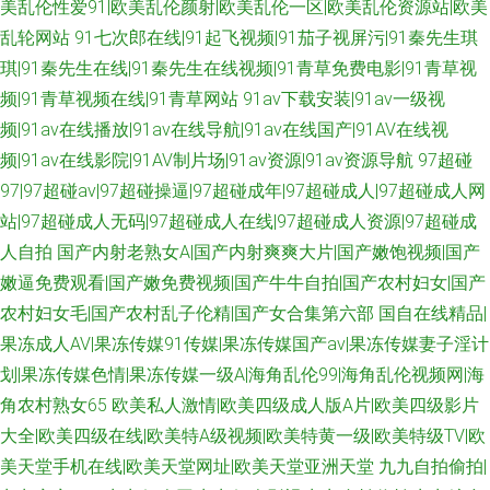
美乱伦性爱91|欧美乱伦颜射|欧美乱伦一区|欧美乱伦资源站|欧美
乱轮网站
91七次郎在线|91起飞视频|91茄子视屏污|91秦先生琪
琪|91秦先生在线|91秦先生在线视频|91青草免费电影|91青草视
频|91青草视频在线|91青草网站
91av下载安装|91av一级视
频|91av在线播放|91av在线导航|91av在线国产|91AV在线视
频|91av在线影院|91AV制片场|91av资源|91av资源导航
97超碰
97|97超碰av|97超碰操逼|97超碰成年|97超碰成人|97超碰成人网
站|97超碰成人无码|97超碰成人在线|97超碰成人资源|97超碰成
人自拍
国产内射老熟女A|国产内射爽爽大片|国产嫩饱视频|国产
嫩逼免费观看|国产嫩免费视频|国产牛牛自拍|国产农村妇女|国产
农村妇女毛|国产农村乱子伦精|国产女合集第六部
国自在线精品|
果冻成人AV|果冻传媒91传媒|果冻传媒国产av|果冻传媒妻子淫计
划|果冻传媒色情|果冻传媒一级A|海角乱伦99|海角乱伦视频网|海
角农村熟女65
欧美私人激情|欧美四级成人版A片|欧美四级影片
大全|欧美四级在线|欧美特A级视频|欧美特黄一级|欧美特级TV|欧
美天堂手机在线|欧美天堂网址|欧美天堂亚洲天堂
九九自拍偷拍|