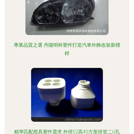
專業品質之選 丹陽明梓塑件打造汽車外飾改裝新標
桿
精準匹配燈具塑件需求 外徑52高45方形排管二U孔