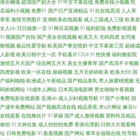
倩女幽魂
超清国产剧大全
91中文字幕在线
免费在线小视频
吃
A片一區二區三區 激情网站在线免费 91伊人在线影院 在线观看你懂得 九一
瓜福利小视频
免费91
国产日产亚洲精品
91社在线高清
人人草
香蕉
激情另类图片
亚洲欧美在线观看
成人三级成人三级
欧美老
精品视频在线观看 91素人在线精品国产 瑟瑟com 黑丝美女足交 国999大香
女人bb
日日操第一页
91网豆花视频
91福利剧场
免费影视观看
蕉 久久这里只 伊人亚洲 日韩毛片网址 久久视频 91vv福利社区 国色天香八
91视频国产自拍
国产美女在线视频
欧美又大
无码四虎
女同激
吻视频
极品性爱导航
欧美国产拳交喷奶
中文字幕第三页
超碰成
区2区 福利社大香蕉 大香蕉伊人婷婷 91豆花视频免费在线观看 影音先锋AV
人影视
欧美日韩中文一区
手机看片1204
91色快播
福利撸影院
激情五月天国产
综合网五月天
美女主播青草
国产高清不卡视频
最新电影 91免费观看网址 日本Aⅴ视屏 日本天堂网 激情另类海角 1024精品
四虎影视
欧美一区在线
操碰视频
五月天婷婷欧美
欧美大BB
国
产福利啪啪
欧洲成人午夜精品
国产精品美乳
男人操蜜桃视频
无
视频 韩国a√中文 91吸奶水网站在线观看 91黑丝视频最新网址 四虎行色 日
码射精网站
18成年人网站
日本高清电影网
男女啪啪午夜视频
免费电影在线观看
亚洲ab
成人少妇视频导航
91国产小青蛙
国
韩电影第二页 熟女热网 avtt伊人 91影业在线视频导航 91av丝袜喷水 91视频
产成年免费网站
国产视频高清在线
精品香蕉
求a片网址
麻豆tv
免费看黑丝 91TV国产 久久午夜国产精品 不卡的AV电影网站 91看看婷婷综
在线观看
在线撸丝片
91草碰
国产成人激情视频
黑料吃瓜精品
偷拍
91大神合集
成人拍拍拍免费
香港伦理剧
日韩大片观看网
合 91尤物白虎 国产日韩成人视频 91色狼 无码人妻影音先锋 极品影视一区二
址
日韩免费电影
91羞羞视频
国产网站
青草全福视在线
性导航