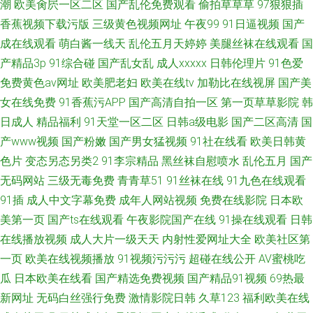
潮
欧美肏屄一区二区
国产乱伦免费观看
偷拍草草草
97狠狠插
香蕉视频下载污版
三级黄色视频网址
午夜99
91日逼视频
国产
成在线观看
萌白酱一线天
乱伦五月天婷婷
美腿丝袜在线观看
国
产精品3p
91综合碰
国产乱女乱
成人xxxxx
日韩伦理片
91色爱
免费黄色av网址
欧美肥老妇
欧美在线tv
加勒比在线视屏
国产美
女在线免费
91香蕉污APP
国产高清自拍一区
第一页草草影院
韩
日成人
精品福利
91天堂一区二区
日韩a级电影
国产二区高清
国
产www视频
国产粉嫩
国产男女猛视频
91社在线看
欧美日韩黄
色片
变态另态另类2
91李宗精品
黑丝袜自慰喷水
乱伦五月
国产
无码网站
三级无毒免费
青青草51
91丝袜在线
91九色在线观看
91插
成人中文字幕免费
成年人网站视频
免费在线影院
日本欧
美第一页
国产ts在线观看
午夜影院国产在线
91操在线观看
日韩
在线播放视频
成人大片一级天天
内射性爱网址大全
欧美社区第
一页
欧美在线视频播放
91视频污污污
超碰在线公开
AV蜜桃吃
瓜
日本欧美在线看
国产精选免费视频
国产精品91视频
69热最
新网址
无码白丝强行免费
激情影院日韩
久草123
福利欧美在线