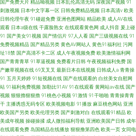
国产免费大片
精品呦视频
日本乱伦高清无码
深夜国产视频
91
刺激视频
日本中文字幕一区
日韩免费精品视频
日本高清v
欧美
日韩伦理午夜
91碰超免费
亚洲色图网站
精品欧美
成人AV在线
观看
日本a级在线
干露脸熟女
在线观看黄色网
成人抖音
爰上碰
91
国产美女91视频
国产情侣片
97人人看
国产三级视频在线
91
免费视频精品
国产精品另类
黄色AV网站人
黄色91福利社
污网
址18禁
国产高清不卡二区
成人午夜视频免费
欧美激情福利网
国产青青青草
91草逼视频
免费看片日韩
午夜视频福利免费
国
产嫩草视频在线
69叉叉叉
最新日本在线视频
日韩成人a
青青操
91
五月天婷婷
91短视频在线
国产在线观看的
白丝美女自慰网
站
91福利免费视频
加勒比91AV
91在线观看
黄网站av在线
国产
视频
狠狠擼狠狠擼
91桃色小视频
91激情
91干啪啪
青青操青青
干
主播诱惑无码专区
欧美视频电影
91播放
麻豆桃色网站
亚洲
欧美国产另类
欧美伦理另类
国产刺激对白
在线观看91精品
欧
美成年视频
操碰操揉
成人微拍福利导航
亚洲欧美国产日韩
成年
在线观看免费
岛国精品在线播放
狠狠撸第四色
欧美一页
女同电