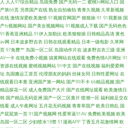
人
人人97综合精品
岛国免费
国产无码一二
蜜桃tv网站入口
国
产第66页
另类国产在线
熟女自拍偷拍
青青久视频
久草新视频
在线
激情深爱欧美激情
91视频官网国产
狠狠操-91
91我要操
国
产ts视频网站
国产美女视频网站
91视频成人下载
国产无码色色
91香蕉亚洲精品
91伊人加勒比
欧美狠狠插
日韩精品高清
黄色
av网
日本波多野吉衣
日韩在线观看精品
日本一级电影
久草网
页
97免费艹
岛国一区二区
岛国动作片在
波多野吉衣三级
亚洲
AV一卡
在线免费小视频
搞黄网站在线观看
免费色情A片网扯
91
资源在线视频
蜜桃视频网站
91中文
国产在线视频
福利爱爱网
址
岛国搬运工首页
伦理朋友的妈妈
丝袜女同
日韩性爱网址
在
线观看日本黄
亚洲国产第一网站
国产99不卡
66精品视频
国产
精品探花一区
成人免费国产大片
国产在线网址观看
欧美激情日
韩
国产精品无码亚洲
国产一区二区黄片
喷潮一区
福利姬足交在
线看
成人午夜网址
五月花无码视频
青青草国产
欧美日韩乱
国
产屁屁第一页
91国产视频网
性爱草逼91AV
免费欧美视频
欧美
岛国一区二区
少妇喷水18禁
51漫画APP
丁香五月花激情网
欧