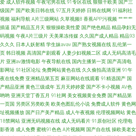
爱
成人软件视频
午夜宅男在线
91专区在线
狠狠干欧美
国产三
线 探花黑丝啪 性生活理論永久免費 中文Av电影院
级国产
国产欧美日韩在线
97五月天婷婷
日韩在线网
91福利社
视频
福利导航
A片三级网站
久草视频8
香蕉APP污视频
艹艹艹
插逼
国产精品五月天
狠狠操欧美性爱
国产绝色精品
精品孕妇无
码视频
午夜A片三级片
天美果冻传媒
久久国产成人精品
精品93
久久久
日本人妖射精
学生妹avav
国产熟女视频在线
乱伦第一
页
韩日视频
高清国产剧观看
人妻少妇视频二区
成人无码高清毛
片
亚洲av激情电影
午夜导航在线
国内主播第一页
国产高清电
影网址
91社区论坛
免费网站黄色在线
久久偷拍高清亚洲
91午
夜在线免费
亚洲精品第五页
麻豆网站在线观看
91精选国产
国
产精品亚洲
黄色三级成年
五月天婷婷爱
国产不卡小视频
AV色
哟哟
亚洲天堂丁香五月
91社网
美女视频黄全免费
国产精品第
一页国
另类区另类欧美
欧美色图乱伦小说
免费成人软件
黄色网
址视频播放
国产日产美产精品
成人午夜视频
伦理视频网站
黄色
18禁网站
亚洲无码视频在线
成人无码看片
91原创社区
伦理电
影香港
成人免费
蜜桃91色色
A片视频网
国产自在线
操欧美老女