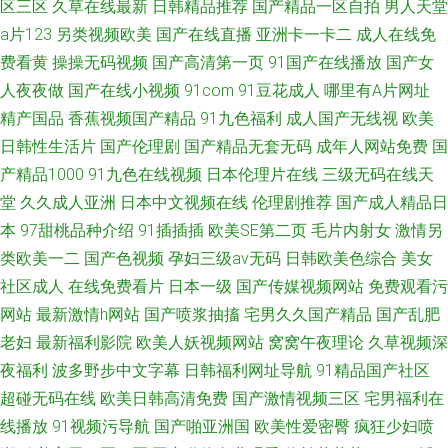
区三区
久草在线最新
日韩精品推荐
国产精品一区自拍
男人天堂
a片123
另类视频欧美
国产在线直播
亚洲卡一卡二
成人在线免
费看黄
操操无码视频
国产高清第一页
91国产在线播放
国产女
人夜夜做
国产在线小视频
91com
91豆花成人
哪里有A片网址
精产国品
香蕉视频国产精品
91九色福利
成人国产无线视
欧美
日韩性生活片
国产伦理剧
国产精品无套无码
成年人网站免费
国
产精品1000
91九色在线视频
日本伦理片在线
三级无码在线天
堂
久久成人亚洲
日本中文视频在线
伦理剧推荐
国产成人精品日
本
97甜桃品种介绍
91插插插
欧美SE第二页
毛片内射女
激情另
类欧美一二
国产色视频
孕妇三级av无码
日韩欧美色综合
美女
社区成人
在线免费看片
日本一级
国产传媒视频网站
免费观看污
网站
最新激情h网站
国产喷浆抽搐
宅男久久国产精品
国产乱肥
老妇
最新福利影院
欧美人妖视频网站
窝窝午夜理论
久草视频深
夜福利
波多野步中文字幕
日韩福利网址导航
91精品国产社区
超碰无码在线
欧美日韩高清免费
国产激情视频三区
宅男福利在
线播放
91视频污导航
国产啪亚洲国
欧美性爱密臀
疯狂少妇喷