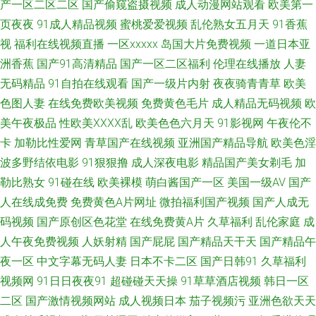
产一区二区二区
国产偷窥盗摄视频
成人动漫网站观看
欧美第一
频 九九热在线观精品视频 91爱爱欧美 久久激情毛片 亚洲无码五月丁香 国产
页夜夜
91成人精品视频
蜜桃爱爱视频
乱伦熟女五月天
91香蕉
在线92 一级片秋霞黄色网 91官方在线免费在线观看 探花网站 老色鬼导航
视
福利在线视频直播
一区xxxxx
岛国大片免费视频
一道日本亚
洲香蕉
国产91高清精品
国产一区二区福利
伦理在线播放
人妻
91nAV片 欧美性爱VT 午夜看片 吃瓜av导航 91高清无码看片 九一社视频 91
无码精品
91自拍在线观看
国产一级片内射
夜夜骑青青草
欧美
色图人妻
在线免费欧美视频
免费黄色毛片
成人精品无码视频
欧
国产A 欧美性爱区第一页 91色色小视频下载 97自拍97在线视频 三级黄色视
美午夜极品
性欧美ⅩⅩⅩⅩ乱
欧美色色六月天
91影视网
午夜伦不
卡
加勒比性爱网
青草国产在线视频
亚洲国产精品导航
欧美色淫
频在线看 国产ts被操视频 91love海角熟女 欧美不卡123 国产精品二区三区
波多野结依电影
91狠狠撸
成人深夜电影
精品国产美女剃毛
加
勒比熟女
91碰在线
欧美裸模
萌白酱国产一区
美国一级AV
国产
亚洲瑟热 大香蕉伊人素人 91色色撸 亚洲色天堂网 国产一区第十页 91美网站
人在线成免费
免费黄色A片网址
微拍福利国产视频
国产人成无
国产原创在线观看蜜臀 91ncom男C女 超碰人人操在线 日韩高清无码专区 欧
码视频
国产原创区色花堂
在线免费黄A片
久草福利
乱伦家庭
成
人午夜免费视频
人妖射精
国产屁屁
国产精品天干天
国产精品午
美欧美 国产精品久久孕妇 欧美性做专区 在线95国产 91伊人久热精品午夜 日
夜一区
中文字幕无码人妻
日本不卡二区
国产日韩91
久草福利
视频网
91日日夜夜91
超碰碰天天操
91草草酒店视频
韩日一区
韩乱码一区 欧美亚国产精品 91i在线极品视频 91人人肏 午夜福利电影一区二
二区
国产激情视频网站
成人视频日本
茄子视频污
亚洲色欲天天