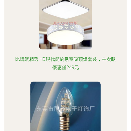
比購網精選 HD現代簡約臥室吸頂燈套裝，主次臥
優惠僅249元