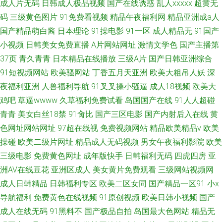
成人片无码
日韩成人极品视频
国产在线诱惑
乱人xxxxx
超黄无
码
三级黄色图片
91免费看视频
精品午夜福利网
精品亚洲成a人
国产精品萌白酱
日本理论
91操电影
91一区
成人精品无
91国产
小视频
日韩美女免费直播
A片网站网址
激情文学色
国产主播第
37页
青久青青
日本精品在线播放
三级A片
国产日韩亚洲综合
91短视频网站
欧美骚网站
丁香五月天亚洲
欧美大粗吊人妖
深
夜福利亚洲
人兽福利导航
91叉叉操小骚逼
成人18视频
欧美大
鸡吧
草逼wwww
久草福利免费试看
岛国国产在线
91人人超碰
青青
美女白丝18禁
91肏比
国产三区电影
国产内射后入在线
黄
色网址网站网址
97超在线视
免费视频网站
精品欧美精品v
欧美
操碰
欧美二级片网址
精品成人无码视频
男女午夜福利影院
欧美
三级电影
免费黄色网址
成年版快手
日韩福利无码
四虎四房
亚
洲AV在线豆花
亚洲区成人
美女黄片免费观看
三级网站视频网
成人日韩精品
日韩福利专区
欧美二区女同
国产精品一区91
小x
导航福利
免费黄色在线视频
91原创视频
欧美日韩小视频
国产
成人在线无码
91黑料不
国产极品自拍
岛国最大色网站
精品无