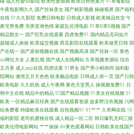
碰
成人性爱aa影院
欧美性爱插插
欧美日韩色黄片
91草莓影院
91黄在线观看网 九九成人 成人网人妻久合 久久婷婷美女一区 91干你 91福
午夜电影网久久
国产丝袜美女
国产精彩视频
操碰视屏
国产福利
在线
91久久影院
免费日韩电影
日韩成人影视
欧美精品性交
午
利人妻 美女喷水自慰网址 91九色青瓜草莓视频 影音先锋av资源电影 久操网
夜宅男免费
另类亚洲色情
家庭乱伦理电影
91草B草B视频
国产
站 国产精品一区二区三 91爱爱在线影院 黑丝高跟av在线 91黑料在线观看 豆
精品熟女一
国产巨乳在线观看
四虎免费91
国内精品无码短片
超碰成人操操
欧美猛交视频
西瓜影院在线观看
欧美做受日韩
国
花网站免费 91视频综合 四虎网址A片 九9久久婷婷 91视网站 人人色人人乐
产在线一
国产原创视频在线
国产视频高清
国产丝袜一区
黄色
av网址大全
人妻乱视
国产成人在线网站
久草视频资源站
综合
91看片操 欧美成人久久之 国产精品欧美九色 91超在线视频 久久麻豆精品店
五月香
成人app在线
四虎试看
91男女
国产男小鲜肉同
福利影
院网站
激情五月天色色
欧美极品电影
日韩成人第一页
国产日韩
91视频在线观 日本激情蜜桃网站 国产ts被操视频 91国内视频在线播放 欧美
欧美电影
久久机热
成人午夜网
黄色天堂男人
操视频免费91
日
韩中文在线
精品中的精品
97国产精品视频
91美女在线视频
51
另类三区 东京热成人专区 91超碰成人在线观看 久久免费视频2 AV色图福利
欧美
一区精品麻豆经典
国产在线观看资源
波多野洁衣视频
污网
导航 亚洲福利电影 国产自拍偷偷视频 91和78无掩体视频黑丝 欧美日韩国产
站免费看
特级欧美在线观看
自拍视频91
91艹艹
久草网在线
18
福利影院
老司机蜜桃在线
成人精品一区二区
韩日爆乳无码三级
骚熟 国产海角社区91 91蝌蚪少妇 日韩欧美4 东京热最新地址99 在线视频
欧美伦理电影网站
艹艹操操
AV黄色观看网站
日韩欧美在线国产