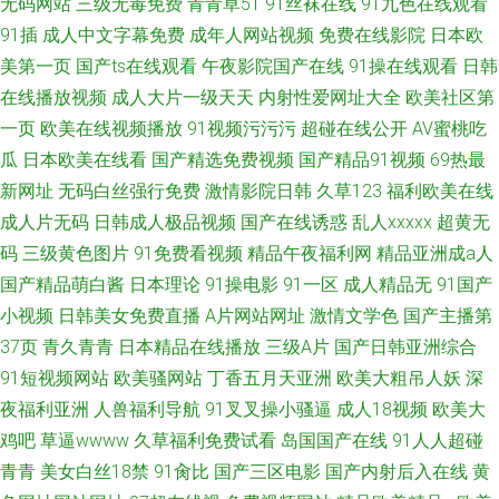
无码网站
三级无毒免费
青青草51
91丝袜在线
91九色在线观看
91插
成人中文字幕免费
成年人网站视频
免费在线影院
日本欧
美第一页
国产ts在线观看
午夜影院国产在线
91操在线观看
日韩
在线播放视频
成人大片一级天天
内射性爱网址大全
欧美社区第
一页
欧美在线视频播放
91视频污污污
超碰在线公开
AV蜜桃吃
瓜
日本欧美在线看
国产精选免费视频
国产精品91视频
69热最
新网址
无码白丝强行免费
激情影院日韩
久草123
福利欧美在线
成人片无码
日韩成人极品视频
国产在线诱惑
乱人xxxxx
超黄无
码
三级黄色图片
91免费看视频
精品午夜福利网
精品亚洲成a人
国产精品萌白酱
日本理论
91操电影
91一区
成人精品无
91国产
小视频
日韩美女免费直播
A片网站网址
激情文学色
国产主播第
37页
青久青青
日本精品在线播放
三级A片
国产日韩亚洲综合
91短视频网站
欧美骚网站
丁香五月天亚洲
欧美大粗吊人妖
深
夜福利亚洲
人兽福利导航
91叉叉操小骚逼
成人18视频
欧美大
鸡吧
草逼wwww
久草福利免费试看
岛国国产在线
91人人超碰
青青
美女白丝18禁
91肏比
国产三区电影
国产内射后入在线
黄