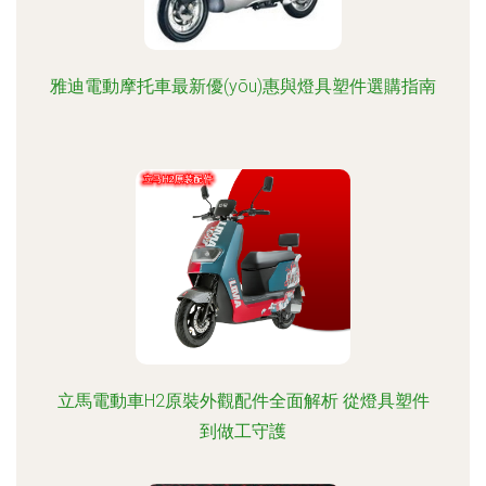
雅迪電動摩托車最新優(yōu)惠與燈具塑件選購指南
立馬電動車H2原裝外觀配件全面解析 從燈具塑件
到做工守護