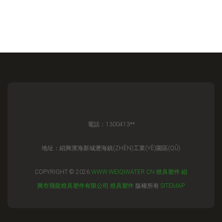
電話：1300413**
地址：紹興濱海新城瀝海鎮(ZHÈN)工業(YÈ)園區(QŪ)
COPYRIGHT © 2026
WWW.WEIQIWATER.CN
燈具塑件
紹
興市飛龍燈具塑件有限公司
燈具塑件
版權所有
SITEMAP