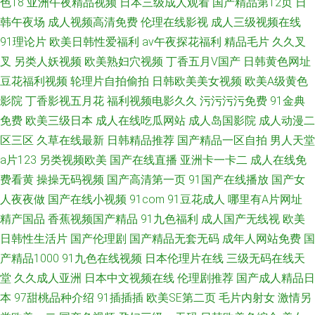
色18
亚洲午夜精品视频
日本三级成人观看
国产精品第12页
日
韩午夜场
成人视频高清免费
伦理在线影视
成人三级视频在线
91理论片
欧美日韩性爱福利
av午夜探花福利
精品毛片
久久叉
叉
另类人妖视频
欧美熟妇穴视频
丁香五月V国产
日韩黄色网址
豆花福利视频
轮理片自拍偷拍
日韩欧美美女视频
欧美A级黄色
影院
丁香影视五月花
福利视频电影久久
污污污污免费
91金典
免费
欧美三级日本
成人在线吃瓜网站
成人岛国影院
成人动漫二
区三区
久草在线最新
日韩精品推荐
国产精品一区自拍
男人天堂
a片123
另类视频欧美
国产在线直播
亚洲卡一卡二
成人在线免
费看黄
操操无码视频
国产高清第一页
91国产在线播放
国产女
人夜夜做
国产在线小视频
91com
91豆花成人
哪里有A片网址
精产国品
香蕉视频国产精品
91九色福利
成人国产无线视
欧美
日韩性生活片
国产伦理剧
国产精品无套无码
成年人网站免费
国
产精品1000
91九色在线视频
日本伦理片在线
三级无码在线天
堂
久久成人亚洲
日本中文视频在线
伦理剧推荐
国产成人精品日
本
97甜桃品种介绍
91插插插
欧美SE第二页
毛片内射女
激情另