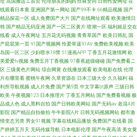
址
岛国搬运工首页
伦理朋友的妈妈
丝袜女同
日韩性爱网址
在
线观看日本黄
亚洲国产第一网站
国产99不卡
66精品视频
国产
精品探花一区
成人免费国产大片
国产在线网址观看
欧美激情日
韩
国产精品无码亚洲
国产一区二区黄片
喷潮一区
福利姬足交在
线看
成人午夜网址
五月花无码视频
青青草国产
欧美日韩乱
国
产屁屁第一页
91国产视频网
性爱草逼91AV
免费欧美视频
欧美
岛国一区二区
少妇喷水18禁
51漫画APP
丁香五月花激情网
欧
美爱爱tv视频
免费五月丁香视频
97香蕉超级碰碰
国产免费看二
区
三级黄色片网站
综合网黄
在线播放观看
欧美电影在线
伦理
片在哪里看
蜜桃午夜网
久草资源在
日本三级大全
久久福利
福
利所导航视频
成人片免费
国产第9页
中文字幕bt原声
三级日韩
欧美
午夜视频123
日本推理片
丁香五月网站
国产免费看视频
极
品成人色
成人黑料自拍
国产日韩欧美网站
国产无码av
老湿A片
影院
国产精品自拍偷拍
牛牛影院A片
日韩无码视频网站
都市激
情变态另类
男女91视频
字幕在线精品播放
免费国产在线看
国
产婷婷五月天
无码传媒导航
日本电影伦理
国产午夜高清
美女黄