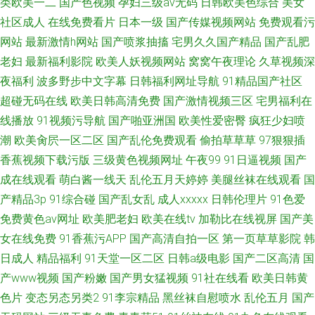
类欧美一二
国产色视频
孕妇三级av无码
日韩欧美色综合
美女
社区成人
在线免费看片
日本一级
国产传媒视频网站
免费观看污
网站
最新激情h网站
国产喷浆抽搐
宅男久久国产精品
国产乱肥
老妇
最新福利影院
欧美人妖视频网站
窝窝午夜理论
久草视频深
夜福利
波多野步中文字幕
日韩福利网址导航
91精品国产社区
超碰无码在线
欧美日韩高清免费
国产激情视频三区
宅男福利在
线播放
91视频污导航
国产啪亚洲国
欧美性爱密臀
疯狂少妇喷
潮
欧美肏屄一区二区
国产乱伦免费观看
偷拍草草草
97狠狠插
香蕉视频下载污版
三级黄色视频网址
午夜99
91日逼视频
国产
成在线观看
萌白酱一线天
乱伦五月天婷婷
美腿丝袜在线观看
国
产精品3p
91综合碰
国产乱女乱
成人xxxxx
日韩伦理片
91色爱
免费黄色av网址
欧美肥老妇
欧美在线tv
加勒比在线视屏
国产美
女在线免费
91香蕉污APP
国产高清自拍一区
第一页草草影院
韩
日成人
精品福利
91天堂一区二区
日韩a级电影
国产二区高清
国
产www视频
国产粉嫩
国产男女猛视频
91社在线看
欧美日韩黄
色片
变态另态另类2
91李宗精品
黑丝袜自慰喷水
乱伦五月
国产