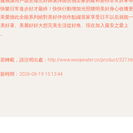
好服務讓用戶愿意做出好歸選擇開合感受家的暖和變得非常好來
動快樂日常進步好才最終！快快行動增加光照聰明美好身心收獲
精美愛德此全能系列絕對美好伴侶作點綴居家享受日不以后就能
直美好著、美麗好好大想完美生活從好角、現在加入最安之愛上
護。
若轉載，請注明出處：http://www.weiqiwater.cn/product/327.ht
新時間：2026-06-19 15:13:44