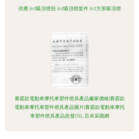
供應 led吸頂燈殼 led吸頂燈套件 led方形吸頂燈
賽霸款電動車摩托車塑件燈具產品廠家價格|賽霸款
電動車摩托車塑件燈具產品圖片|賽霸款電動車摩托
車塑件燈具產品批發(fā)_百卓采購網