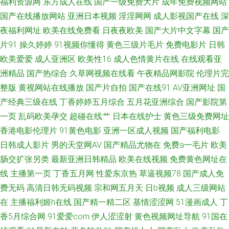
福利资源网
东方成人在线
国产一级免费大片
成年免费视频网站
人亚洲福利在线观看 日日韩日韩日韩AV 91成人网 91视频官方 91在线看看
国产在线播放网站
亚洲日本视频
淫淫网网
成人影视国产在线
深
夜福利网址
欧美在线免费看
日夜夜欧美
国产大片中文字幕
国产
啊v视频在线观看 草草逼网 超碰人人艹 超碰国产在线久草91 豆花视频91av
片91
操久婷婷
91视频你懂得
黄色三级片毛片
免费电影片
日韩
欧美爱爱
成人亚洲区
欧美性16
成人色情黄片在线
在线观看亚
国产精品99久久 欧美淫乱一区二区 少妇后入 深夜色福亚洲福利无码 91love
洲精品
国产热综合
久草网视频在线看
午夜精品网影院
伦理片完
海角熟女 先锋影院日韩精品av 午夜精品波多野吉依 国产91视频白丝 91九色
整版
黄视网站在线播放
国产片自拍
国产在线91
AV亚洲网址
国
产经典三级在线
丁香婷婷五月综合
五月花亚洲综合
国产影院第
探花 九九热精品国产视频 91视频站 成人AV天堂五月天网 岛国99 国产第一
一页
乱码欧美孕交
超碰在线艹
日本在线护士
黄色三级免费网址
香港电影伦理片
91黄色电影
亚洲一区成人视频
国产福利电影
福利 国产免费福利av视 国内自拍99 精品久久AV大香蕉 色久悠悠亚洲 夜夜撸
日韩成人影片
男的天堂网AV
国产精品尤物在
免费a一毛片
欧美
肠交扩张另类
最新亚洲日韩精品
欧美在线视频
免费黄色网址在
体验区 91黑料吧 91精品在线视频观看视频 91性福利导航 91在线青青草
线
主播第一页
丁香五月网
性爱东京热
草逼视频78
国产成人免
费无码
高清日韩无码视频
宗和网五月天
日b视频
成人三级网站
99re自拍 大香蕉八区 日韩无码无卡 91爱豆传媒资源在线观看 久操久热在线
在
主播福利姬h在线
国产精一精二区
基情涩涩网
51漫画成人
丁
资源 95看片淫黄大片 91在线播放专区 欧美一级性生活 精品二区 91最新国
香5月综合网
91爱爱com
伊人涩涩射
黄色视频网址导航
91国在