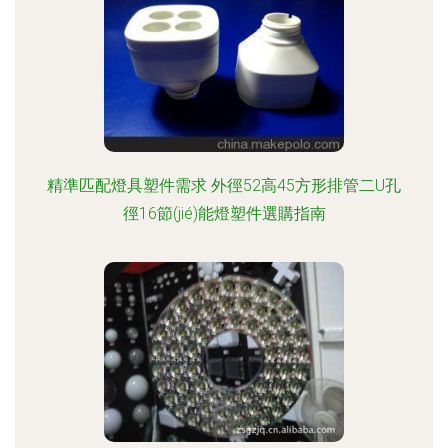
精準匹配燈具塑件需求 外徑52高45方形排管二U孔
徑16節(jié)能燈塑件選購指南