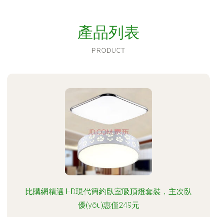
產品列表
PRODUCT
比購網精選 HD現代簡約臥室吸頂燈套裝，主次臥
優(yōu)惠僅249元