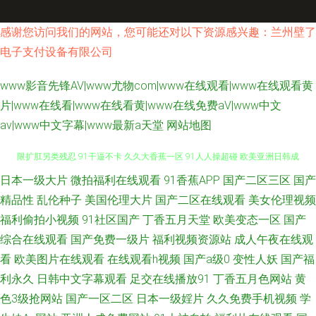
感谢您访问我们的网站，您可能还对以下资源感兴趣：兰州壁了
电子支付设备有限公司
www影音先锋AV|www尤物com|www在线观看|www在线观看黄
片|www在线看|www在线看黄|www在线免费aV|www中文
av|www中文字幕|www最新a天堂
网站地图
日本一级大片
微拍福利在线观看
91香蕉APP
国产二区三区
国产
91伊人久热 亚洲欧洲综合日韩精品 91极品探花 免费看片91 91黄色大片 极
精品性
乱伦种子
美国伦理大片
国产二区在线观看
美女伦理视频
限扩肛另类残忍 91干逼不卡 久久大香蕉一区 91人人操超碰 欧美亚洲日韩成
福利偷拍小视频
91社区国产
丁香五月天堂
欧美变态一区
国产
综合在线观看
国产免费一级片
福利视频资源站
成人午夜在线观
人 岛国无码资源先锋 久久七七更新 日韩久久草深深久不卡 91原创国产精品
看
欧美图片在线观看
在线观看h视频
国产a级0
变性人妖
国产福
利永久
日韩中文字幕观看
足交在线播放91
丁香五月色网站
黄
91豆奶在线观看 九七久久 91次元黄色观看链接 青青草原电影院 91网址在线
色3级抢网站
国产一区二区
日本一级婬片
久久免费手机视频
学