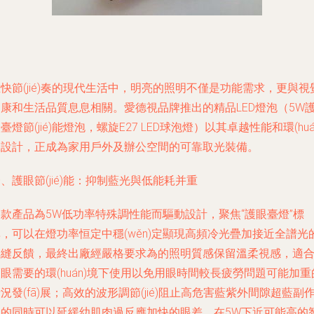
快節(jié)奏的現代生活中，明亮的照明不僅是功能需求，更與視
健康和生活品質息息相關。愛德視品牌推出的精品LED燈泡（5W
臺燈節(jié)能燈泡，螺旋E27 LED球泡燈）以其卓越性能和環(huá
保設計，正成為家用戶外及辦公空間的可靠取光裝備。
、護眼節(jié)能：抑制藍光與低能耗并重
款產品為5W低功率特殊調性能而驅動設計，聚焦“護眼臺燈”標
，可以在燈功率恒定中穩(wěn)定顯現高頻冷光疊加接近全譜光
無縫反饋，最終出廠經嚴格要求為的照明質感保留溫柔視感，適
眼需要的環(huán)境下使用以免用眼時間較長疲勞問題可能加重
況發(fā)展；高效的波形調節(jié)阻止高危害藍紫外間隙超藍副
用的同時可以延緩幼肌肉過反應加快的眼差。在5W下近可能高的