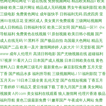
色网址网站网址
97超在线视
免费视频网站
精品欧美精品v
欧美
操碰
欧美二级片网址
精品成人无码视频
男女午夜福利影院
欧美
三级电影
免费黄色网址
成年版快手
日韩福利无码
四虎四房
亚
洲AV在线豆花
亚洲区成人
美女黄片免费观看
三级网站视频网
成人日韩精品
日韩福利专区
欧美二区女同
国产精品一区91
小x
导航福利
免费黄色在线视频
91原创视频
欧美日韩小视频
国产
成人在线无码
91黑料不
国产极品自拍
岛国最大色网站
精品无
码国产二品
欧美一及片
激情网婷婷
人妖大片
91天堂影视
国产
www
成年人伦理片
高清日韩电影
国产尤物视频在线
超碰福利
97视屏
91看片入口
日本国产成人视频
日本日韩欧美在线
黄色
资料入口
黄色网三级毛片
最新黄色av
麻豆影院免费
五月天堂
丁香
国产精品水多
福利所导航
三级视频网站J
51福利影院
丁香
五月天av
18日本三级全黄
乱伦天堂
国产在线短视频
丁香五月
丁香婷婷
91精品又
爱豆传媒下载
丁香九月国产主播
美女网站
视频黄
A片com
美女福利在线观看
狼人激情网
伦理片香港
极品
福利导航
黄色三级最新免费
91嫩草国产
午夜成年人网站
免费