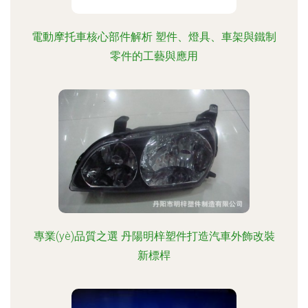
電動摩托車核心部件解析 塑件、燈具、車架與鐵制
零件的工藝與應用
專業(yè)品質之選 丹陽明梓塑件打造汽車外飾改裝
新標桿