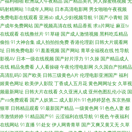
产福利啪啪
欧洲成人午夜精品
国产精品美乳
男人操蜜桃视频
无
视频 韩国a√中文 91吸奶水网站在线观看 91黑丝视频最新网址 四虎行色 日
码射精网站
18成年人网站
日本高清电影网
男女啪啪午夜视频
免费电影在线观看
亚洲ab
成人少妇视频导航
91国产小青蛙
国
韩电影第二页 熟女热网 avtt伊人 91影业在线视频导航 91av丝袜喷水 91视频
产成年免费网站
国产视频高清在线
精品香蕉
求a片网址
麻豆tv
在线观看
在线撸丝片
91草碰
国产成人激情视频
黑料吃瓜精品
免费看黑丝 91TV国产 久久午夜国产精品 不卡的AV电影网站 91看看婷婷综
偷拍
91大神合集
成人拍拍拍免费
香港伦理剧
日韩大片观看网
合 91尤物白虎 国产日韩成人视频 91色狼 无码人妻影音先锋 极品影视一区二
址
日韩免费电影
91羞羞视频
国产网站
青草全福视在线
性导航
影视AV
日本一级在线视频
国产好片浮力
91久操
国产精品成人
区三区 91福利视频导航 91热视 91新人xh98hx新作 91网站熊猫 91素人搭讪
在线
精品免费看
人人看操碰
午夜伦理电影网
久久国自产拍精品
高清乱码0
国产欧美
日韩三级黄色A片
伦理电影亚洲国产
福利
91在线网站 91原创大神 91影片 久久精品国 91看看婷婷综合 99精品福利导
姬黄色网址
欧美伊人影院
丁香成人五月花
黄色网网址女
久草视
频最新网址
日韩大片在线看
久久亚洲人成
亚州色图乱伦小说
国
航 性爱av免费在线 欧美色欧美网 豆花祝频 91色狼网站 欧美高清专区 国产
产va免费观看
国产人妖第二
成人影片h
91色婷婷瑟色
东京热狠
自拍八 91成年成年进入人口 国产精品码一区 亚洲无码黄色网址 91超碰成人
狠草
日韩精品观看
91最新国产精品
一级黄色网
91色色人妻
都
市激情婷婷
91精品国产91
云涩福利在线导航
91视色
午夜福利
导航 91传媒免费观看网址 91极品福利 91精品最新地址 91视频国产网址 成
在线网站
91直播
91处女
伊人网青青草
国产又爽又黄又无
久草