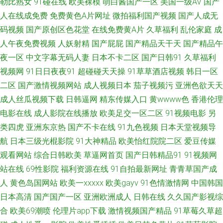
勒比熟女
91碰在线
欧美裸模
萌白酱国产一区
美国一级AV
国产
亚洲瑟热 大香蕉伊人素人 91色色撸 亚洲色天堂网 国产一区第十页 91美网站
人在线成免费
免费黄色A片网址
微拍福利国产视频
国产人成无
码视频
国产原创区色花堂
在线免费黄A片
久草福利
乱伦家庭
成
国产原创在线观看蜜臀 91ncom男C女 超碰人人操在线 日韩高清无码专区 欧
人午夜免费视频
人妖射精
国产屁屁
国产精品天干天
国产精品午
美欧美 国产精品久久孕妇 欧美性做专区 在线95国产 91伊人久热精品午夜 日
夜一区
中文字幕无码人妻
日本不卡二区
国产日韩91
久草福利
视频网
91日日夜夜91
超碰碰天天操
91草草酒店视频
韩日一区
韩乱码一区 欧美亚国产精品 91i在线极品视频 91人人肏 午夜福利电影一区二
二区
国产激情视频网站
成人视频日本
茄子视频污
亚洲色欲天天
成人丝瓜视频下载
日韩逼网
精东传媒入口
黄wwww色
香港伦理
区 韩日精品在线 91草碰 老司机福利区 91色狼 大香蕉在线官网 AV福利美女
电影在线
成人影院在线播放
欧美足交一区二区
91视频电影
另
类四虎
亚洲东京热
国产不卡在线
91九色视频
日本天堂视频导
91论坛在线观看 黄色大片9199 91颜色的官网 亚洲成人宗合网 AV片不卡 超
航
日本三级光棍影院
91大神精品
欧美怡红院院二区
爱豆传媒
碰进入 91豆花成人 欧美成人精品 亚洲综合成人乱区综合 精品操B 91福利导
观看网站
综合日韩欧美
草逼网首页
国产日韩精品91
91视频网
站在线
69性影院
福利资源在线
91自拍最新网址
青青草国产成
航微拍 手机福利视频导航0 成人免费三级网址 男人天堂网9998 97资源人妻
人
黄色岛国网站
欧美一xxxxx
欧美gayv
91色情激情网
中国韩国
日本高清
国产国产一区
亚洲欧洲成人
日韩在线
久久国产影视综
网 91nav电影 黄色二级特片 91微拍网 黑人黑人操妇女BB 日韩福利导航官网
合
欧美69潮喷
伦理片app下载
激情视频国产精品
91草莓久草超