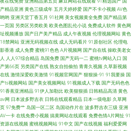
夜在线免费
亚洲精品第五页
麻豆网站在线观看
91精选国产
国
产精品亚洲
黄色三级成年
五月天婷婷爱
国产不卡小视频
AV色
哟哟
亚洲天堂丁香五月
91社网
美女视频黄全免费
国产精品第
一页国
另类区另类欧美
欧美色图乱伦小说
免费成人软件
黄色网
址视频播放
国产日产美产精品
成人午夜视频
伦理视频网站
黄色
18禁网站
亚洲无码视频在线
成人无码看片
91原创社区
伦理电
影香港
成人免费
蜜桃91色色
A片视频网
国产自在线
操欧美老女
人
人人97综合精品
岛国免费
国产无码一二
蜜桃tv网站入口
国
产第66页
另类国产在线
熟女自拍偷拍
青青久视频
久草新视频
在线
激情深爱欧美激情
91视频官网国产
狠狠操-91
91我要操
国
产ts视频网站
国产美女视频网站
91视频成人下载
国产无码色色
91香蕉亚洲精品
91伊人加勒比
欧美狠狠插
日韩精品高清
黄色
av网
日本波多野吉衣
日韩在线观看精品
日本一级电影
久草网
页
97免费艹
岛国一区二区
岛国动作片在
波多野吉衣三级
亚洲
AV一卡
在线免费小视频
搞黄网站在线观看
免费色情A片网扯
91
资源在线视频
蜜桃视频网站
91中文
国产在线视频
福利爱爱网