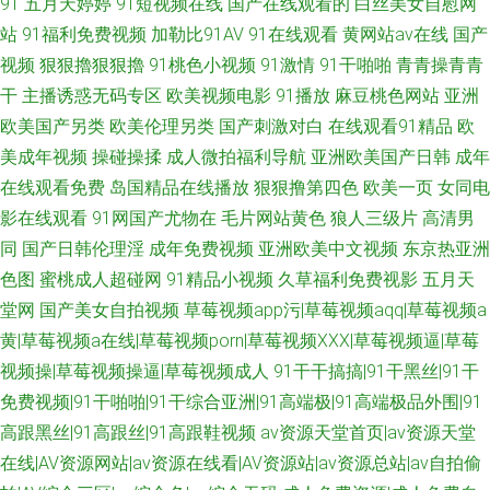
91
五月天婷婷
91短视频在线
国产在线观看的
白丝美女自慰网
站
91福利免费视频
加勒比91AV
91在线观看
黄网站av在线
国产
视频
狠狠擼狠狠擼
91桃色小视频
91激情
91干啪啪
青青操青青
干
主播诱惑无码专区
欧美视频电影
91播放
麻豆桃色网站
亚洲
欧美国产另类
欧美伦理另类
国产刺激对白
在线观看91精品
欧
美成年视频
操碰操揉
成人微拍福利导航
亚洲欧美国产日韩
成年
在线观看免费
岛国精品在线播放
狠狠撸第四色
欧美一页
女同电
影在线观看
91网国产尤物在
毛片网站黄色
狼人三级片
高清男
同
国产日韩伦理淫
成年免费视频
亚洲欧美中文视频
东京热亚洲
色图
蜜桃成人超碰网
91精品小视频
久草福利免费视影
五月天
堂网
国产美女自拍视频
草莓视频app污|草莓视频aqq|草莓视频a
黄|草莓视频a在线|草莓视频porn|草莓视频XXX|草莓视频逼|草莓
视频操|草莓视频操逼|草莓视频成人
91干干搞搞|91干黑丝|91干
免费视频|91干啪啪|91干综合亚洲|91高端极|91高端极品外围|91
高跟黑丝|91高跟丝|91高跟鞋视频
av资源天堂首页|av资源天堂
在线|AV资源网站|av资源在线看|AV资源站|av资源总站|av自拍偷