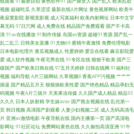
线观看
91最新自拍
黄色软件91
国产操女人
国产乱人
欧美乱欲
产视频 婷婷五月影音先锋av 91在线观看免费高清 丁香五月桃花网网 国产精
视频
超碰吃瓜
久草涩涩
最新在线A片网址
黄色视屏网站
欧美午
夜寂寞影院
新视觉影视
成人写真福利
欧美内射网址
日本中文字
品超碰久久 国产网站久久 精品在线视频2 麻豆传媒探花91特制 欧美日韩国
幕无码
97日穴网
成人免费在线
精品国产免费观看
国产不卡高
清
91av在线播放
91制作传媒
岛国av资源
超碰91资源
国产乱一
产成人 亚洲欧美Sss 91超碰人人澡人人妻 91视频手机最新网址 97自拍97在
乱二乱三
日韩美女直播
91尤物69
蜜桃午夜激情
免费伦理电影
线视频 www黄色 大香蕉92 国产TS伪娘 黑丝无码av网 日韩欧美成人网站在
日本电影伦理片
黄瓜视频成人
性爱婷婷
爱豆在线看
麻豆影院爱
爱
成人软件视频
午夜宅男在线
91专区在线
狠狠干欧美
国产三
线 探花黑丝啪 性生活理論永久免費 中文Av电影院
级国产
国产欧美日韩在线
97五月天婷婷
日韩在线网
91福利社
视频
福利导航
A片三级网站
久草视频8
香蕉APP污视频
艹艹艹
插逼
国产精品五月天
狠狠操欧美性爱
国产绝色精品
精品孕妇无
码视频
午夜A片三级片
天美果冻传媒
久久国产成人精品
精品93
久久久
日本人妖射精
学生妹avav
国产熟女视频在线
乱伦第一
页
韩日视频
高清国产剧观看
人妻少妇视频二区
成人无码高清毛
片
亚洲av激情电影
午夜导航在线
国内主播第一页
国产高清电
影网址
91社区论坛
免费网站黄色在线
久久偷拍高清亚洲
91午