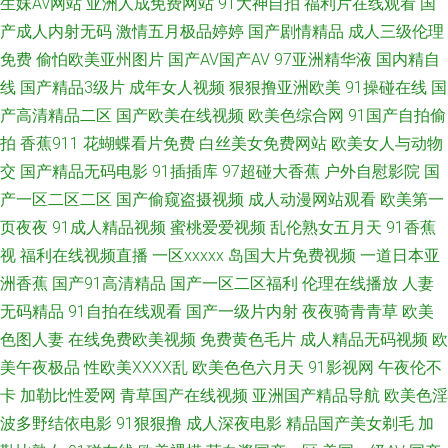
生妹Av网站
亚洲人成免费网站
91大神自拍
福利片在线观看
国
观看视频 日韩色综合一本道 www成人网站豆花 宅男看片网站 老湿影院茄子
产成人内射无码
激情五月极品婷婷
国产剧情精品
成人三级伦理
影院 91无码青久 色久悠悠中文 超碰无91 亚洲五月天丁香 久热免费在线 91
免费
偷怕欧美亚州图片
国产AV国产AV
97亚洲精华液
国内精自
线
国产精品3级片
成年女人视频
狠狠撸亚洲欧美
91操碰在线
国
美脚视频网站 五月天婷婷不卡 丁香美女社区 亚洲天堂2025 国产原创精品自
产高清精品二区
国产欧美在线视频
欧美色综合网
91国产自拍偷
拍
香蕉911
花蝴蝶看片免费
白丝美女免费网站
欧美女人与动物
拍 91巨炮网 久久精品导航 91成人海角社区 久久亚洲精品91 91传媒在线视
交
国产精品无码电影
91插插库
97超碰大香蕉
户外自慰影院
国
产一区二区二区
国产偷窥盗摄视频
成人动漫网站观看
欧美第一
频 九九热在线观精品视频 91爱爱欧美 久久激情毛片 亚洲无码五月丁香 国产
页夜夜
91成人精品视频
蜜桃爱爱视频
乱伦熟女五月天
91香蕉
视
福利在线视频直播
一区xxxxx
岛国大片免费视频
一道日本亚
在线92 一级片秋霞黄色网 91官方在线免费在线观看 探花网站 老色鬼导航
洲香蕉
国产91高清精品
国产一区二区福利
伦理在线播放
人妻
91nAV片 欧美性爱VT 午夜看片 吃瓜av导航 91高清无码看片 九一社视频 91
无码精品
91自拍在线观看
国产一级片内射
夜夜骑青青草
欧美
色图人妻
在线免费欧美视频
免费黄色毛片
成人精品无码视频
欧
国产A 欧美性爱区第一页 91色色小视频下载 97自拍97在线视频 三级黄色视
美午夜极品
性欧美ⅩⅩⅩⅩ乱
欧美色色六月天
91影视网
午夜伦不
卡
加勒比性爱网
青草国产在线视频
亚洲国产精品导航
欧美色淫
频在线看 国产ts被操视频 91love海角熟女 欧美不卡123 国产精品二区三区
波多野结依电影
91狠狠撸
成人深夜电影
精品国产美女剃毛
加