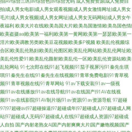
拍|AV综合三区|av综合色|av综合无码
成人免费资源|成人免费自
拍|成人男女电影|成人男女观看视频|成人男女激情网址|成人男女
毛片|成人男女视频|成人男女网址|成人男女无码网站|成人男女午
夜福利
欧美大片在线|欧美岛国大片|欧美岛国激情|欧美岛国色情|
欧美盗摄aa|欧美第一福利|欧美第一黄网|欧美第一瑟瑟|欧美第一
淫片|欧美调教另类|欧美豆花视频|欧美多P视频
欧美乱伦视频综
合区|欧美乱伦熟妇|欧美乱伦图区|欧美乱伦网站|欧美乱伦网址|欧
美乱伦性爱91|欧美乱伦颜射|欧美乱伦一区|欧美乱伦资源站|欧美
乱轮网站
91七次郎在线|91起飞视频|91茄子视屏污|91秦先生琪
琪|91秦先生在线|91秦先生在线视频|91青草免费电影|91青草视
频|91青草视频在线|91青草网站
91av下载安装|91av一级视
频|91av在线播放|91av在线导航|91av在线国产|91AV在线视
频|91av在线影院|91AV制片场|91av资源|91av资源导航
97超碰
97|97超碰av|97超碰操逼|97超碰成年|97超碰成人|97超碰成人网
站|97超碰成人无码|97超碰成人在线|97超碰成人资源|97超碰成
人自拍
国产内射老熟女A|国产内射爽爽大片|国产嫩饱视频|国产