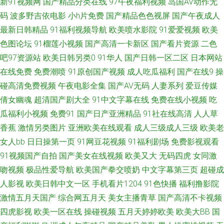
新91视频网
国产精品分类在线
97午夜福利视频
岛国AV动作无
1024手机 久久福利资源 91写真福利 久久第6页 超踫社区男人天堂 国产精品
码
波多野吉依电影
小h片免费
国产精品色色视屏
国产午夜成人
最新日韩精品
91福利视频导航
欧美喷水影院
91爱爱视频
欧美
一区久久 在线精品九九 大香蕉久操网 91tv网在线观看 91草莓在线看 久曹福
色图论坛
91榴莲小视频
国产高清一卡新区
国产看片资源
二色
利免费资源站 九一精品网站 91社区试看一分钟 一区二区三区 美女网站免费
吧97资源站
欧美日韩另类0
91华人
国产日韩一区二区
日本网站
在线免费
免费潮喷
91原创国产视频
成人吃瓜福利
国产在线9
操
观看全裸 A草资源在线 亚洲男人天堂手机版 激情综合色网 91狼友之家 日韩
碰高清免费视频
午夜电影全集
国产AV无码
人妻系列
爱豆传媒
倩女幽魂
超清国产剧大全
91中文字幕在线
免费在线小视频
吃
A片一區二區三區 激情网站在线免费 91伊人在线影院 在线观看你懂得 九一
瓜福利小视频
免费91
国产日产亚洲精品
91社在线高清
人人草
香蕉
激情另类图片
亚洲欧美在线观看
成人三级成人三级
欧美老
精品视频在线观看 91素人在线精品国产 瑟瑟com 黑丝美女足交 国999大香
女人bb
日日操第一页
91网豆花视频
91福利剧场
免费影视观看
91视频国产自拍
国产美女在线视频
欧美又大
无码四虎
女同激
蕉 久久这里只 伊人亚洲 日韩毛片网址 久久视频 91vv福利社区 国色天香八
吻视频
极品性爱导航
欧美国产拳交喷奶
中文字幕第三页
超碰成
区2区 福利社大香蕉 大香蕉伊人婷婷 91豆花视频免费在线观看 影音先锋AV
人影视
欧美日韩中文一区
手机看片1204
91色快播
福利撸影院
激情五月天国产
综合网五月天
美女主播青草
国产高清不卡视频
最新电影 91免费观看网址 日本Aⅴ视屏 日本天堂网 激情另类海角 1024精品
四虎影视
欧美一区在线
操碰视频
五月天婷婷欧美
欧美大BB
国