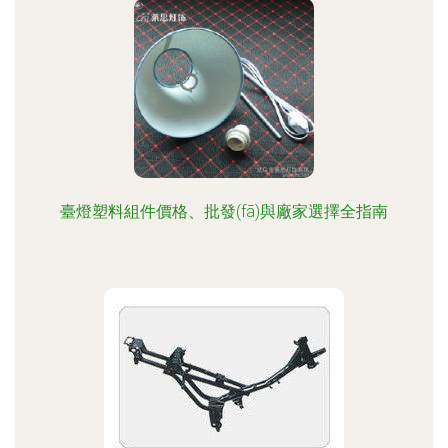
臺燈塑料組件價格、批發(fā)與廠家選擇全指南