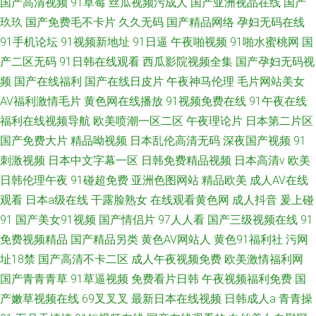
国产高清视频
91草莓
丝瓜视频污成人
国产亚洲视品在线
国产
玖玖
国产免费毛不卡片
久久无码
国产精品网络
孕妇无码在线
91手机论坛
91视频新地址
91日逼
午夜啪视频
91啪水蜜桃网
国
产二区无码
91日韩在线观看
西瓜影院视频全集
国产孕妇无码视
频
国产在线福利
国产在线日皮片
午夜神马伦理
毛片网站美女
AV福利激情毛片
黄色网在线播放
91视频免费在线
91午夜在线
福利在线视频导航
欧美喷潮一区二区
午夜理论片
日本第二片区
国产免费大片
精品呦视频
日本乱伦高清无码
深夜国产视频
91
刺激视频
日本中文字幕一区
日韩免费精品视频
日本高清v
欧美
日韩伦理午夜
91碰超免费
亚洲色图网站
精品欧美
成人AV在线
观看
日本a级在线
干露脸熟女
在线观看黄色网
成人抖音
爰上碰
91
国产美女91视频
国产情侣片
97人人看
国产三级视频在线
91
免费视频精品
国产精品另类
黄色AV网站人
黄色91福利社
污网
址18禁
国产高清不卡二区
成人午夜视频免费
欧美激情福利网
国产青青青草
91草逼视频
免费看片日韩
午夜视频福利免费
国
产嫩草视频在线
69叉叉叉
最新日本在线视频
日韩成人a
青青操