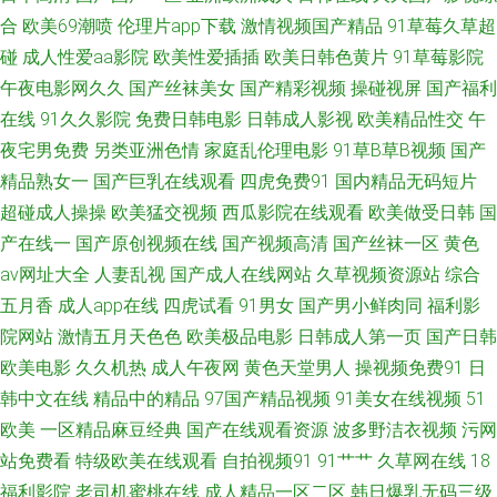
网 91nav电影 黄色二级特片 91微拍网 黑人黑人操妇女BB 日韩福利导航官网
合
欧美69潮喷
伦理片app下载
激情视频国产精品
91草莓久草超
碰
成人性爱aa影院
欧美性爱插插
欧美日韩色黄片
91草莓影院
91黄在线观看网 九九成人 成人网人妻久合 久久婷婷美女一区 91干你 91福
午夜电影网久久
国产丝袜美女
国产精彩视频
操碰视屏
国产福利
在线
91久久影院
免费日韩电影
日韩成人影视
欧美精品性交
午
利人妻 美女喷水自慰网址 91九色青瓜草莓视频 影音先锋av资源电影 久操网
夜宅男免费
另类亚洲色情
家庭乱伦理电影
91草B草B视频
国产
精品熟女一
国产巨乳在线观看
四虎免费91
国内精品无码短片
站 国产精品一区二区三 91爱爱在线影院 黑丝高跟av在线 91黑料在线观看 豆
超碰成人操操
欧美猛交视频
西瓜影院在线观看
欧美做受日韩
国
产在线一
国产原创视频在线
国产视频高清
国产丝袜一区
黄色
花网站免费 91视频综合 四虎网址A片 九9久久婷婷 91视网站 人人色人人乐
av网址大全
人妻乱视
国产成人在线网站
久草视频资源站
综合
91看片操 欧美成人久久之 国产精品欧美九色 91超在线视频 久久麻豆精品店
五月香
成人app在线
四虎试看
91男女
国产男小鲜肉同
福利影
院网站
激情五月天色色
欧美极品电影
日韩成人第一页
国产日韩
91视频在线观 日本激情蜜桃网站 国产ts被操视频 91国内视频在线播放 欧美
欧美电影
久久机热
成人午夜网
黄色天堂男人
操视频免费91
日
韩中文在线
精品中的精品
97国产精品视频
91美女在线视频
51
另类三区 东京热成人专区 91超碰成人在线观看 久久免费视频2 AV色图福利
欧美
一区精品麻豆经典
国产在线观看资源
波多野洁衣视频
污网
站免费看
特级欧美在线观看
自拍视频91
91艹艹
久草网在线
18
导航 亚洲福利电影 国产自拍偷偷视频 91和78无掩体视频黑丝 欧美日韩国产
福利影院
老司机蜜桃在线
成人精品一区二区
韩日爆乳无码三级