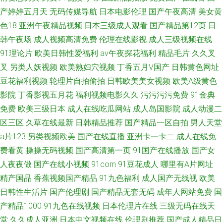
产婷婷五月天
无码传媒导航
日本电影伦理
国产午夜高清
美女黄
色18
亚洲午夜精品视频
日本三级成人观看
国产精品第12页
日
韩午夜场
成人视频高清免费
伦理在线影视
成人三级视频在线
91理论片
欧美日韩性爱福利
av午夜探花福利
精品毛片
久久叉
叉
另类人妖视频
欧美熟妇穴视频
丁香五月V国产
日韩黄色网址
豆花福利视频
轮理片自拍偷拍
日韩欧美美女视频
欧美A级黄色
影院
丁香影视五月花
福利视频电影久久
污污污污免费
91金典
免费
欧美三级日本
成人在线吃瓜网站
成人岛国影院
成人动漫二
区三区
久草在线最新
日韩精品推荐
国产精品一区自拍
男人天堂
a片123
另类视频欧美
国产在线直播
亚洲卡一卡二
成人在线免
费看黄
操操无码视频
国产高清第一页
91国产在线播放
国产女
人夜夜做
国产在线小视频
91com
91豆花成人
哪里有A片网址
精产国品
香蕉视频国产精品
91九色福利
成人国产无线视
欧美
日韩性生活片
国产伦理剧
国产精品无套无码
成年人网站免费
国
产精品1000
91九色在线视频
日本伦理片在线
三级无码在线天
堂
久久成人亚洲
日本中文视频在线
伦理剧推荐
国产成人精品日