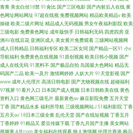
青青
美女白丝18禁
91肏比
国产三区电影
国产内射后入在线
黄
色网址网站网址
97超在线视
免费视频网站
精品欧美精品v
欧美
操碰
欧美二级片网址
精品成人无码视频
男女午夜福利影院
欧美
三级电影
免费黄色网址
成年版快手
日韩福利无码
四虎四房
亚
洲AV在线豆花
亚洲区成人
美女黄片免费观看
三级网站视频网
成人日韩精品
日韩福利专区
欧美二区女同
国产精品一区91
小x
导航福利
免费黄色在线视频
91原创视频
欧美日韩小视频
国产
成人在线无码
91黑料不
国产极品自拍
岛国最大色网站
精品无
码国产二品
欧美一及片
激情网婷婷
人妖大片
91天堂影视
国产
www
成年人伦理片
高清日韩电影
国产尤物视频在线
超碰福利
97视屏
91看片入口
日本国产成人视频
日本日韩欧美在线
黄色
资料入口
黄色网三级毛片
最新黄色av
麻豆影院免费
五月天堂
丁香
国产精品水多
福利所导航
三级视频网站J
51福利影院
丁香
五月天av
18日本三级全黄
乱伦天堂
国产在线短视频
丁香五月
丁香婷婷
91精品又
爱豆传媒下载
丁香九月国产主播
美女网站
视频黄
A片com
美女福利在线观看
狼人激情网
伦理片香港
极品