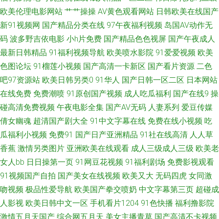
欧美伦理电影网站
艹艹操操
AV黄色观看网站
日韩欧美在线国产
骚熟 国产海角社区91 91蝌蚪少妇 日韩欧美4 东京热最新地址99 在线视频
新91视频网
国产精品分类在线
97午夜福利视频
岛国AV动作无
1024手机 久久福利资源 91写真福利 久久第6页 超踫社区男人天堂 国产精品
码
波多野吉依电影
小h片免费
国产精品色色视屏
国产午夜成人
最新日韩精品
91福利视频导航
欧美喷水影院
91爱爱视频
欧美
一区久久 在线精品九九 大香蕉久操网 91tv网在线观看 91草莓在线看 久曹福
色图论坛
91榴莲小视频
国产高清一卡新区
国产看片资源
二色
吧97资源站
欧美日韩另类0
91华人
国产日韩一区二区
日本网站
利免费资源站 九一精品网站 91社区试看一分钟 一区二区三区 美女网站免费
在线免费
免费潮喷
91原创国产视频
成人吃瓜福利
国产在线9
操
碰高清免费视频
午夜电影全集
国产AV无码
人妻系列
爱豆传媒
观看全裸 A草资源在线 亚洲男人天堂手机版 激情综合色网 91狼友之家 日韩
倩女幽魂
超清国产剧大全
91中文字幕在线
免费在线小视频
吃
A片一區二區三區 激情网站在线免费 91伊人在线影院 在线观看你懂得 九一
瓜福利小视频
免费91
国产日产亚洲精品
91社在线高清
人人草
香蕉
激情另类图片
亚洲欧美在线观看
成人三级成人三级
欧美老
精品视频在线观看 91素人在线精品国产 瑟瑟com 黑丝美女足交 国999大香
女人bb
日日操第一页
91网豆花视频
91福利剧场
免费影视观看
91视频国产自拍
国产美女在线视频
欧美又大
无码四虎
女同激
蕉 久久这里只 伊人亚洲 日韩毛片网址 久久视频 91vv福利社区 国色天香八
吻视频
极品性爱导航
欧美国产拳交喷奶
中文字幕第三页
超碰成
人影视
欧美日韩中文一区
手机看片1204
91色快播
福利撸影院
区2区 福利社大香蕉 大香蕉伊人婷婷 91豆花视频免费在线观看 影音先锋AV
激情五月天国产
综合网五月天
美女主播青草
国产高清不卡视频