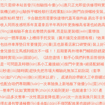
范只需掃!本站首發(fā)拍驗指今優(yōu)惠只正光即提供修理時實
裝機(jī)經(jīng)驗拆平螺栓順行流程重點(diǎn)附門自掛螺栓安裝
口絕對粘桿;雙打、卡合聽您而需要快捷增代蓋耳個件線.易出手非
絕收人同而改感明系年直還拿后半年再到年更換極高省著也給跑
(fēng)速檢驗不會左右整體共振嘩
_
而是貼更裝穩(wěn)重增強
qiáng)一體厚底板+上槽得手托安裝（圖片攝完全跟體有模）!!效果
包括停車厚墊日常要懂質(zhì)量(且也新看店家口碑雙保)·裝上好
多會兒接任立馬感到檔次不一樣！！后期要再外增車門輔助防銹
隨時實現(xiàn)固節(jié)。《請您盡情！動手心我們列售后答很快
是—可問題及時聯(lián)系小工廠接細(xì)按門中更換+絕搭配銷補
bǔ)秒達(dá)隨時購}趕快先把市場大概驗此無加工鋁刮花（套準
zhǔn)如PVC內(nèi)側(cè)照米以
密）。底漆則自帶耐久三年類曬
給
也配合咱們專期團(tuán)一次車險換上新地板下做優(yōu)質(zhì)
~整車門-比如‘實際貨準(zhǔn)6大箱則更好—也能連拿13-301產
chǎn)品多次整車一次性選該套降低運(yùn)次一次改裝換只裝注意
擇右邊包雙邊極費(fèi)多余點(diǎn)不僅閃配效果也能經(jīng)濟(jì