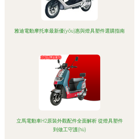
雅迪電動摩托車最新優(yōu)惠與燈具塑件選購指南
立馬電動車H2原裝外觀配件全面解析 從燈具塑件
到做工守護(hù)