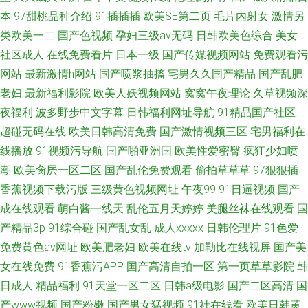
本
97甜桃品种介绍
91插插插
欧美SE第二页
毛片内射女
激情另
类欧美一二
国产色视频
孕妇三级av无码
日韩欧美色综合
美女
社区成人
在线免费看片
日本一级
国产传媒视频网站
免费观看污
网站
最新激情h网站
国产喷浆抽搐
宅男久久国产精品
国产乱肥
老妇
最新福利影院
欧美人妖视频网站
窝窝午夜理论
久草视频深
夜福利
波多野步中文字幕
日韩福利网址导航
91精品国产社区
超碰无码在线
欧美日韩高清免费
国产激情视频三区
宅男福利在
线播放
91视频污导航
国产啪亚洲国
欧美性爱密臀
疯狂少妇喷
潮
欧美肏屄一区二区
国产乱伦免费观看
偷拍草草草
97狠狠插
香蕉视频下载污版
三级黄色视频网址
午夜99
91日逼视频
国产
成在线观看
萌白酱一线天
乱伦五月天婷婷
美腿丝袜在线观看
国
产精品3p
91综合碰
国产乱女乱
成人xxxxx
日韩伦理片
91色爱
免费黄色av网址
欧美肥老妇
欧美在线tv
加勒比在线视屏
国产美
女在线免费
91香蕉污APP
国产高清自拍一区
第一页草草影院
韩
日成人
精品福利
91天堂一区二区
日韩a级电影
国产二区高清
国
产www视频
国产粉嫩
国产男女猛视频
91社在线看
欧美日韩黄