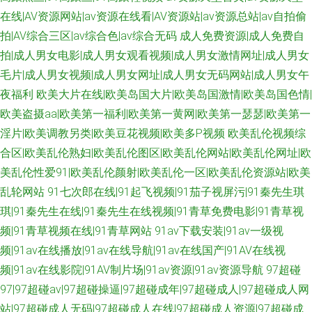
在线|AV资源网站|av资源在线看|AV资源站|av资源总站|av自拍偷
拍|AV综合三区|av综合色|av综合无码
成人免费资源|成人免费自
拍|成人男女电影|成人男女观看视频|成人男女激情网址|成人男女
毛片|成人男女视频|成人男女网址|成人男女无码网站|成人男女午
夜福利
欧美大片在线|欧美岛国大片|欧美岛国激情|欧美岛国色情|
欧美盗摄aa|欧美第一福利|欧美第一黄网|欧美第一瑟瑟|欧美第一
淫片|欧美调教另类|欧美豆花视频|欧美多P视频
欧美乱伦视频综
合区|欧美乱伦熟妇|欧美乱伦图区|欧美乱伦网站|欧美乱伦网址|欧
美乱伦性爱91|欧美乱伦颜射|欧美乱伦一区|欧美乱伦资源站|欧美
乱轮网站
91七次郎在线|91起飞视频|91茄子视屏污|91秦先生琪
琪|91秦先生在线|91秦先生在线视频|91青草免费电影|91青草视
频|91青草视频在线|91青草网站
91av下载安装|91av一级视
频|91av在线播放|91av在线导航|91av在线国产|91AV在线视
频|91av在线影院|91AV制片场|91av资源|91av资源导航
97超碰
97|97超碰av|97超碰操逼|97超碰成年|97超碰成人|97超碰成人网
站|97超碰成人无码|97超碰成人在线|97超碰成人资源|97超碰成