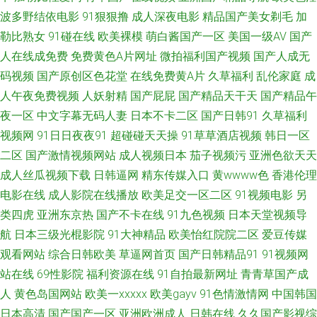
频在线看 国产ts被操视频 91love海角熟女 欧美不卡123 国产精品二区三区
波多野结依电影
91狠狠撸
成人深夜电影
精品国产美女剃毛
加
勒比熟女
91碰在线
欧美裸模
萌白酱国产一区
美国一级AV
国产
亚洲瑟热 大香蕉伊人素人 91色色撸 亚洲色天堂网 国产一区第十页 91美网站
人在线成免费
免费黄色A片网址
微拍福利国产视频
国产人成无
码视频
国产原创区色花堂
在线免费黄A片
久草福利
乱伦家庭
成
国产原创在线观看蜜臀 91ncom男C女 超碰人人操在线 日韩高清无码专区 欧
人午夜免费视频
人妖射精
国产屁屁
国产精品天干天
国产精品午
夜一区
中文字幕无码人妻
日本不卡二区
国产日韩91
久草福利
美欧美 国产精品久久孕妇 欧美性做专区 在线95国产 91伊人久热精品午夜 日
视频网
91日日夜夜91
超碰碰天天操
91草草酒店视频
韩日一区
二区
国产激情视频网站
成人视频日本
茄子视频污
亚洲色欲天天
韩乱码一区 欧美亚国产精品 91i在线极品视频 91人人肏 午夜福利电影一区二
成人丝瓜视频下载
日韩逼网
精东传媒入口
黄wwww色
香港伦理
区 韩日精品在线 91草碰 老司机福利区 91色狼 大香蕉在线官网 AV福利美女
电影在线
成人影院在线播放
欧美足交一区二区
91视频电影
另
类四虎
亚洲东京热
国产不卡在线
91九色视频
日本天堂视频导
91论坛在线观看 黄色大片9199 91颜色的官网 亚洲成人宗合网 AV片不卡 超
航
日本三级光棍影院
91大神精品
欧美怡红院院二区
爱豆传媒
观看网站
综合日韩欧美
草逼网首页
国产日韩精品91
91视频网
碰进入 91豆花成人 欧美成人精品 亚洲综合成人乱区综合 精品操B 91福利导
站在线
69性影院
福利资源在线
91自拍最新网址
青青草国产成
人
黄色岛国网站
欧美一xxxxx
欧美gayv
91色情激情网
中国韩国
航微拍 手机福利视频导航0 成人免费三级网址 男人天堂网9998 97资源人妻
日本高清
国产国产一区
亚洲欧洲成人
日韩在线
久久国产影视综