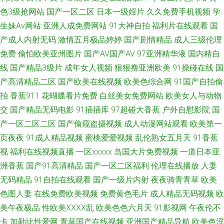
91豆奶在线观看 九七久久 91次元黄色观看链接 青青草原电影院 91网址在线
色3级抢网站
国产一区二区
日本一级婬片
久久免费手机视频
学
生妹Av网站
亚洲人成免费网站
91大神自拍
福利片在线观看
国
观看视频 日韩色综合一本道 www成人网站豆花 宅男看片网站 老湿影院茄子
产成人内射无码
激情五月极品婷婷
国产剧情精品
成人三级伦理
免费
偷怕欧美亚州图片
国产AV国产AV
97亚洲精华液
国内精自
影院 91无码青久 色久悠悠中文 超碰无91 亚洲五月天丁香 久热免费在线 91
线
国产精品3级片
成年女人视频
狠狠撸亚洲欧美
91操碰在线
国
产高清精品二区
国产欧美在线视频
欧美色综合网
91国产自拍偷
美脚视频网站 五月天婷婷不卡 丁香美女社区 亚洲天堂2025 国产原创精品自
拍
香蕉911
花蝴蝶看片免费
白丝美女免费网站
欧美女人与动物
拍 91巨炮网 久久精品导航 91成人海角社区 久久亚洲精品91 91传媒在线视
交
国产精品无码电影
91插插库
97超碰大香蕉
户外自慰影院
国
产一区二区二区
国产偷窥盗摄视频
成人动漫网站观看
欧美第一
频 九九热在线观精品视频 91爱爱欧美 久久激情毛片 亚洲无码五月丁香 国产
页夜夜
91成人精品视频
蜜桃爱爱视频
乱伦熟女五月天
91香蕉
视
福利在线视频直播
一区xxxxx
岛国大片免费视频
一道日本亚
在线92 一级片秋霞黄色网 91官方在线免费在线观看 探花网站 老色鬼导航
洲香蕉
国产91高清精品
国产一区二区福利
伦理在线播放
人妻
无码精品
91自拍在线观看
国产一级片内射
夜夜骑青青草
欧美
91nAV片 欧美性爱VT 午夜看片 吃瓜av导航 91高清无码看片 九一社视频 91
色图人妻
在线免费欧美视频
免费黄色毛片
成人精品无码视频
欧
美午夜极品
性欧美ⅩⅩⅩⅩ乱
欧美色色六月天
91影视网
午夜伦不
国产A 欧美性爱区第一页 91色色小视频下载 97自拍97在线视频 三级黄色视
卡
加勒比性爱网
青草国产在线视频
亚洲国产精品导航
欧美色淫