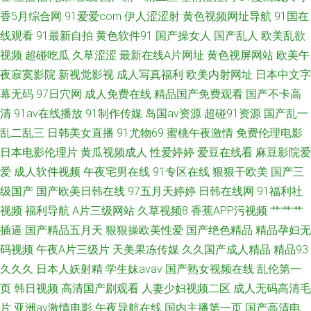
香5月综合网
91爱爱com
伊人涩涩射
黄色视频网址导航
91国在
资源 95看片淫黄大片 91在线播放专区 欧美一级性生活 精品二区 91最新国
线观看
91最新自拍
黄色软件91
国产操女人
国产乱人
欧美乱欲
视频
超碰吃瓜
久草涩涩
最新在线A片网址
黄色视屏网站
欧美午
产视频 婷婷五月影音先锋av 91在线观看免费高清 丁香五月桃花网网 国产精
夜寂寞影院
新视觉影视
成人写真福利
欧美内射网址
日本中文字
品超碰久久 国产网站久久 精品在线视频2 麻豆传媒探花91特制 欧美日韩国
幕无码
97日穴网
成人免费在线
精品国产免费观看
国产不卡高
清
91av在线播放
91制作传媒
岛国av资源
超碰91资源
国产乱一
产成人 亚洲欧美Sss 91超碰人人澡人人妻 91视频手机最新网址 97自拍97在
乱二乱三
日韩美女直播
91尤物69
蜜桃午夜激情
免费伦理电影
日本电影伦理片
黄瓜视频成人
性爱婷婷
爱豆在线看
麻豆影院爱
线视频 www黄色 大香蕉92 国产TS伪娘 黑丝无码av网 日韩欧美成人网站在
爱
成人软件视频
午夜宅男在线
91专区在线
狠狠干欧美
国产三
级国产
国产欧美日韩在线
97五月天婷婷
日韩在线网
91福利社
线 探花黑丝啪 性生活理論永久免費 中文Av电影院
视频
福利导航
A片三级网站
久草视频8
香蕉APP污视频
艹艹艹
插逼
国产精品五月天
狠狠操欧美性爱
国产绝色精品
精品孕妇无
码视频
午夜A片三级片
天美果冻传媒
久久国产成人精品
精品93
久久久
日本人妖射精
学生妹avav
国产熟女视频在线
乱伦第一
页
韩日视频
高清国产剧观看
人妻少妇视频二区
成人无码高清毛
片
亚洲av激情电影
午夜导航在线
国内主播第一页
国产高清电