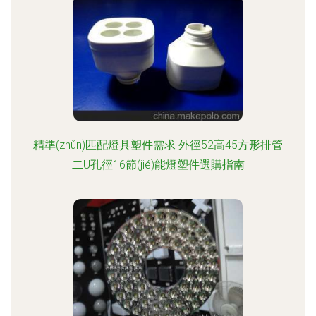
精準(zhǔn)匹配燈具塑件需求 外徑52高45方形排管
二U孔徑16節(jié)能燈塑件選購指南