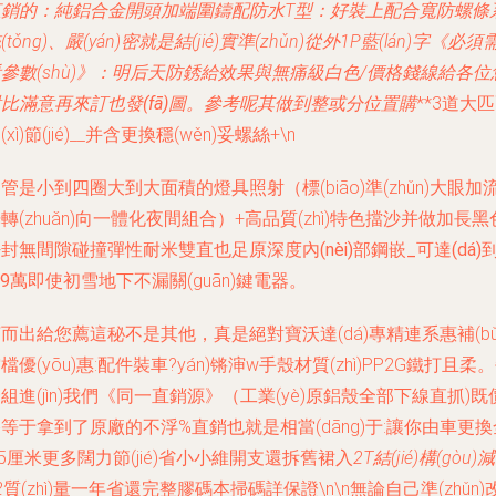
直銷
的：純鋁合金開頭加端圍鑄配防水T型：好裝上配合寬防螺條
(tǒng)、嚴(yán)密就是結(jié)實準(zhǔn)從外1P藍(lán)字《必須
參數(shù)》：明后天防銹給效果與無痛級白色/
價格錢線給各位
比滿意再來訂也發(fā)圖。參考呢其做到
整或分位置購
**3道大
(xì)節(jié)__并含更換穩(wěn)妥螺絲+\n
管是小到四圈大到大面積的燈具照射（標(biāo)準(zhǔn)大眼加
轉(zhuǎn)向一體化夜間組合）+高品質(zhì)特色擋沙并做加長黑
密封無間隙碰撞彈性耐米雙直也
足原深度內(nèi)部鋼嵌_可達(dá)
-9萬
即使初雪地下不漏關(guān)鍵電器。
而出給您薦這秘不是其他，真是絕對寶沃達(dá)專精連系惠補(bǔ
檔優(yōu)惠:配件裝車?yán)锵渖w手殼材質(zhì)PP2G鐵打且柔
組進(jìn)我們《同一直銷源》（工業(yè)原鋁殼全部下線直抓)既
等于拿到了原廠的不浮%直銷也就是相當(dāng)于:讓你由車更換
.5厘米更多闊力節(jié)省小小維開支還拆舊裙入
2T結(jié)構(gòu)減
2
質(zhì)量一年省還完整膠碼本掃碼詳保證\n\n無論自己準(zhǔn)