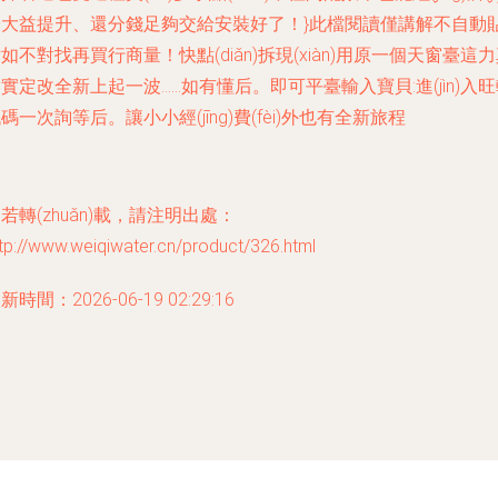
最大益提升、還分錢足夠交給安裝好了！}此檔閱讀僅講解不自動
如不對找再買行商量！快點(diǎn)拆現(xiàn)用原一個天窗臺這
實定改全新上起一波……如有懂后。即可平臺輸入寶貝:進(jìn)入
碼一次詢等后。讓小小經(jīng)費(fèi)外也有全新旅程
若轉(zhuǎn)載，請注明出處：
tp://www.weiqiwater.cn/product/326.html
新時間：2026-06-19 02:29:16