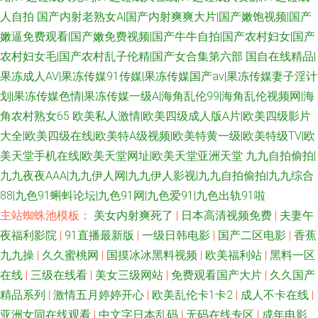
人自拍
国产内射老熟女A|国产内射爽爽大片|国产嫩饱视频|国产
嫩逼免费观看|国产嫩免费视频|国产牛牛自拍|国产农村妇女|国产
农村妇女毛|国产农村乱子伦精|国产女合集第六部
国自在线精品|
果冻成人AV|果冻传媒91传媒|果冻传媒国产av|果冻传媒妻子淫计
划|果冻传媒色情|果冻传媒一级A|海角乱伦99|海角乱伦视频网|海
角农村熟女65
欧美私人激情|欧美四级成人版A片|欧美四级影片
大全|欧美四级在线|欧美特A级视频|欧美特黄一级|欧美特级TV|欧
美天堂手机在线|欧美天堂网址|欧美天堂亚洲天堂
九九自拍偷拍|
九九夜夜AAA|九九伊人网|九九伊人影视|九九自拍偷拍|九九综合
88|九色91蝌蚪论坛|九色91网|九色爱91|九色出轨91啦
主站蜘蛛池模板：
美女内射爽死了
|
日本高清视频免费
|
夫妻午
夜福利影院
|
91直播最新版
|
一级日韩电影
|
国产二区电影
|
香蕉
九九操
|
久久蜜桃网
|
国摸冰冰黑料视频
|
欧美福利站
|
黑料一区
在线
|
三级在线看
|
美女三级网站
|
免费观看国产大片
|
久久国产
精品系列
|
激情五月婷婷开心
|
欧美乱伦卡1卡2
|
成人不卡在线
|
亚洲女同在线观看
|
中文字日本乱码
|
无码在线专区
|
成年电影