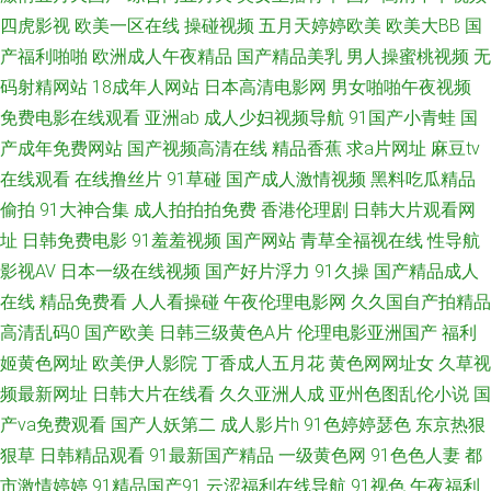
四虎影视
欧美一区在线
操碰视频
五月天婷婷欧美
欧美大BB
国
最新电影 91免费观看网址 日本Aⅴ视屏 日本天堂网 激情另类海角 1024精品
产福利啪啪
欧洲成人午夜精品
国产精品美乳
男人操蜜桃视频
无
视频 韩国a√中文 91吸奶水网站在线观看 91黑丝视频最新网址 四虎行色 日
码射精网站
18成年人网站
日本高清电影网
男女啪啪午夜视频
免费电影在线观看
亚洲ab
成人少妇视频导航
91国产小青蛙
国
韩电影第二页 熟女热网 avtt伊人 91影业在线视频导航 91av丝袜喷水 91视频
产成年免费网站
国产视频高清在线
精品香蕉
求a片网址
麻豆tv
在线观看
在线撸丝片
91草碰
国产成人激情视频
黑料吃瓜精品
免费看黑丝 91TV国产 久久午夜国产精品 不卡的AV电影网站 91看看婷婷综
偷拍
91大神合集
成人拍拍拍免费
香港伦理剧
日韩大片观看网
址
日韩免费电影
91羞羞视频
国产网站
青草全福视在线
性导航
合 91尤物白虎 国产日韩成人视频 91色狼 无码人妻影音先锋 极品影视一区二
影视AV
日本一级在线视频
国产好片浮力
91久操
国产精品成人
在线
精品免费看
人人看操碰
午夜伦理电影网
久久国自产拍精品
区三区 91福利视频导航 91热视 91新人xh98hx新作 91网站熊猫 91素人搭讪
高清乱码0
国产欧美
日韩三级黄色A片
伦理电影亚洲国产
福利
91在线网站 91原创大神 91影片 久久精品国 91看看婷婷综合 99精品福利导
姬黄色网址
欧美伊人影院
丁香成人五月花
黄色网网址女
久草视
频最新网址
日韩大片在线看
久久亚洲人成
亚州色图乱伦小说
国
航 性爱av免费在线 欧美色欧美网 豆花祝频 91色狼网站 欧美高清专区 国产
产va免费观看
国产人妖第二
成人影片h
91色婷婷瑟色
东京热狠
狠草
日韩精品观看
91最新国产精品
一级黄色网
91色色人妻
都
自拍八 91成年成年进入人口 国产精品码一区 亚洲无码黄色网址 91超碰成人
市激情婷婷
91精品国产91
云涩福利在线导航
91视色
午夜福利