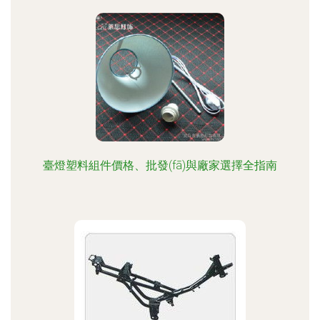
臺燈塑料組件價格、批發(fā)與廠家選擇全指南