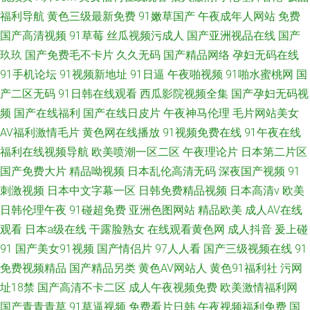
福利导航
黄色三级最新免费
91嫩草国产
午夜成年人网站
免费
国产高清视频
91草莓
丝瓜视频污成人
国产亚洲视品在线
国产
玖玖
国产免费毛不卡片
久久无码
国产精品网络
孕妇无码在线
91手机论坛
91视频新地址
91日逼
午夜啪视频
91啪水蜜桃网
国
产二区无码
91日韩在线观看
西瓜影院视频全集
国产孕妇无码视
频
国产在线福利
国产在线日皮片
午夜神马伦理
毛片网站美女
AV福利激情毛片
黄色网在线播放
91视频免费在线
91午夜在线
福利在线视频导航
欧美喷潮一区二区
午夜理论片
日本第二片区
国产免费大片
精品呦视频
日本乱伦高清无码
深夜国产视频
91
刺激视频
日本中文字幕一区
日韩免费精品视频
日本高清v
欧美
日韩伦理午夜
91碰超免费
亚洲色图网站
精品欧美
成人AV在线
观看
日本a级在线
干露脸熟女
在线观看黄色网
成人抖音
爰上碰
91
国产美女91视频
国产情侣片
97人人看
国产三级视频在线
91
免费视频精品
国产精品另类
黄色AV网站人
黄色91福利社
污网
址18禁
国产高清不卡二区
成人午夜视频免费
欧美激情福利网
国产青青青草
91草逼视频
免费看片日韩
午夜视频福利免费
国