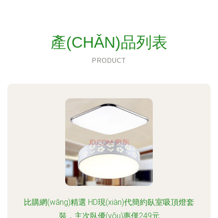
產(CHǍN)品列表
PRODUCT
比購網(wǎng)精選 HD現(xiàn)代簡約臥室吸頂燈套
裝，主次臥優(yōu)惠僅249元