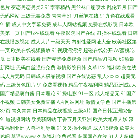
色片
变态另态另类2
91李宗精品
黑丝袜自慰喷水
乱伦五月
国产
无码网站
三级无毒免费
青青草51
91丝袜在线
91九色在线观看
91插
成人中文字幕免费
成年人网站视频
免费在线影院
日本欧
美第一页
国产ts在线观看
午夜影院国产在线
91操在线观看
日韩
在线播放视频
成人大片一级天天
内射性爱网址大全
欧美社区第
一页
欧美在线视频播放
91视频污污污
超碰在线公开
AV蜜桃吃
瓜
日本欧美在线看
国产精选免费视频
国产精品91视频
69热最
新网址
无码白丝强行免费
激情影院日韩
久草123
福利欧美在线
成人片无码
日韩成人极品视频
国产在线诱惑
乱人xxxxx
超黄无
码
三级黄色图片
91免费看视频
精品午夜福利网
精品亚洲成a人
国产精品萌白酱
日本理论
91操电影
91一区
成人精品无
91国产
小视频
日韩美女免费直播
A片网站网址
激情文学色
国产主播第
37页
青久青青
日本精品在线播放
三级A片
国产日韩亚洲综合
91短视频网站
欧美骚网站
丁香五月天亚洲
欧美大粗吊人妖
深
夜福利亚洲
人兽福利导航
91叉叉操小骚逼
成人18视频
欧美大
鸡吧
草逼wwww
久草福利免费试看
岛国国产在线
91人人超碰