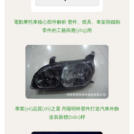
電動摩托車核心部件解析 塑件、燈具、車架與鐵制
零件的工藝與應(yīng)用
專業(yè)品質(zhì)之選 丹陽明梓塑件打造汽車外飾
改裝新標(biāo)桿