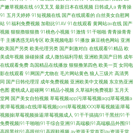
产嫩草视频在线
69叉叉叉
最新日本在线视频
日韩成人a
青青操
91
五月天婷婷
91短视频在线
国产在线观看的
白丝美女自慰网
站
91福利免费视频
加勒比91AV
91在线观看
黄网站av在线
国产
视频
狠狠擼狠狠擼
91桃色小视频
91激情
91干啪啪
青青操青青
干
主播诱惑无码专区
欧美视频电影
91播放
麻豆桃色网站
亚洲
欧美国产另类
欧美伦理另类
国产刺激对白
在线观看91精品
欧
美成年视频
操碰操揉
成人微拍福利导航
亚洲欧美国产日韩
成年
在线观看免费
岛国精品在线播放
狠狠撸第四色
欧美一页
女同电
影在线观看
91网国产尤物在
毛片网站黄色
狼人三级片
高清男
同
国产日韩伦理淫
成年免费视频
亚洲欧美中文视频
东京热亚洲
色图
蜜桃成人超碰网
91精品小视频
久草福利免费视影
五月天
堂网
国产美女自拍视频
草莓视频app污|草莓视频aqq|草莓视频a
黄|草莓视频a在线|草莓视频porn|草莓视频XXX|草莓视频逼|草莓
视频操|草莓视频操逼|草莓视频成人
91干干搞搞|91干黑丝|91干
免费视频|91干啪啪|91干综合亚洲|91高端极|91高端极品外围|91
高跟黑丝|91高跟丝|91高跟鞋视频
av资源天堂首页|av资源天堂