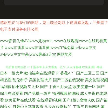
感谢您访问我们的网站，您可能还对以下资源感兴趣：兰州壁了
电子支付设备有限公司
www影音先锋AV|www尤物com|www在线观看|www在线观看黄
片|www在线看|www在线看黄|www在线免费aV|www中文
av|www中文字幕|www最新a天堂
网站地图
日本一级大片
微拍福利在线观看
91香蕉APP
国产二区三区
国产
91伊人久热 亚洲欧洲综合日韩精品 91极品探花 免费看片91 91黄色大片 极
精品性
乱伦种子
美国伦理大片
国产二区在线观看
美女伦理视频
福利偷拍小视频
91社区国产
丁香五月天堂
欧美变态一区
国产
限扩肛另类残忍 91干逼不卡 久久大香蕉一区 91人人操超碰 欧美亚洲日韩成
综合在线观看
国产免费一级片
福利视频资源站
成人午夜在线观
看
欧美图片在线观看
在线观看h视频
国产a级0
变性人妖
国产福
人 岛国无码资源先锋 久久七七更新 日韩久久草深深久不卡 91原创国产精品
利永久
日韩中文字幕观看
足交在线播放91
丁香五月色网站
黄