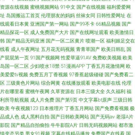
资源在线视频
蜜桃视频网站
91中文
国产在线视频
福利爱爱网
址
岛国搬运工首页
伦理朋友的妈妈
丝袜女同
日韩性爱网址
在
线观看日本黄
亚洲国产第一网站
国产99不卡
66精品视频
国产
精品探花一区
成人免费国产大片
国产在线网址观看
欧美激情日
韩
国产精品无码亚洲
国产一区二区黄片
喷潮一区
福利姬足交在
线看
成人午夜网址
五月花无码视频
青青草国产
欧美日韩乱
国
产屁屁第一页
91国产视频网
性爱草逼91AV
免费欧美视频
欧美
岛国一区二区
少妇喷水18禁
51漫画APP
丁香五月花激情网
欧
美爱爱tv视频
免费五月丁香视频
97香蕉超级碰碰
国产免费看二
区
三级黄色片网站
综合网黄
在线播放观看
欧美电影在线
伦理
片在哪里看
蜜桃午夜网
久草资源在
日本三级大全
久久福利
福
利所导航视频
成人片免费
国产第9页
中文字幕bt原声
三级日韩
欧美
午夜视频123
日本推理片
丁香五月网站
国产免费看视频
极
品成人色
成人黑料自拍
国产日韩欧美网站
国产无码av
老湿A片
影院
国产精品自拍偷拍
牛牛影院A片
日韩无码视频网站
都市激
情变态另类
男女91视频
字幕在线精品播放
免费国产在线看
国