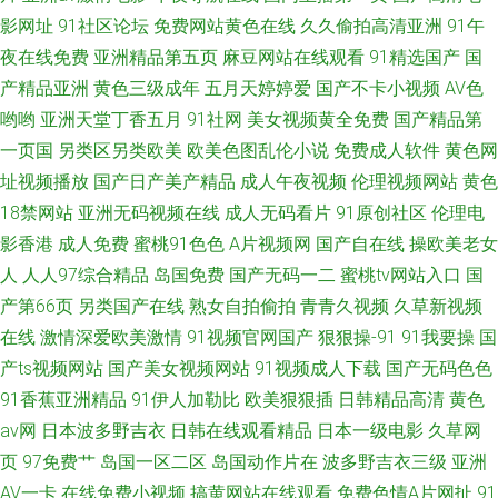
影网址
91社区论坛
免费网站黄色在线
久久偷拍高清亚洲
91午
夜在线免费
亚洲精品第五页
麻豆网站在线观看
91精选国产
国
产精品亚洲
黄色三级成年
五月天婷婷爱
国产不卡小视频
AV色
哟哟
亚洲天堂丁香五月
91社网
美女视频黄全免费
国产精品第
一页国
另类区另类欧美
欧美色图乱伦小说
免费成人软件
黄色网
址视频播放
国产日产美产精品
成人午夜视频
伦理视频网站
黄色
18禁网站
亚洲无码视频在线
成人无码看片
91原创社区
伦理电
影香港
成人免费
蜜桃91色色
A片视频网
国产自在线
操欧美老女
人
人人97综合精品
岛国免费
国产无码一二
蜜桃tv网站入口
国
产第66页
另类国产在线
熟女自拍偷拍
青青久视频
久草新视频
在线
激情深爱欧美激情
91视频官网国产
狠狠操-91
91我要操
国
产ts视频网站
国产美女视频网站
91视频成人下载
国产无码色色
91香蕉亚洲精品
91伊人加勒比
欧美狠狠插
日韩精品高清
黄色
av网
日本波多野吉衣
日韩在线观看精品
日本一级电影
久草网
页
97免费艹
岛国一区二区
岛国动作片在
波多野吉衣三级
亚洲
AV一卡
在线免费小视频
搞黄网站在线观看
免费色情A片网扯
91