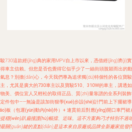
駿730這款經(jīng)典的家用MPV自上市以來，憑借經(jīng)濟(jì)
深得車主信賴。但您是否也覺得它似乎少了一絲街頭脫穎而出的
氣息？別擔(dān)心，今天我們專為追求獨(dú)特個性的各位寶駿
車主，
尤其是廣大的730車主以及寶駿510、310W的車主
，講透如
物美、價位宜人又輕松的取得正品、質(zhì)量靠譜的全系列裝飾
保定件包
中——無論是該加
街狠學(xué)步設(shè)計門前上下擺裙導
dǎo)板（包運(yùn)動內(nèi)外）+ 連貫前后對應(yīng)開口車門裙
提穩(wěn)趴扁撞護(hù)幅擋、近味。這不方案夠刁才特別
不過
最關(guān)鍵的直點(diǎn)是這本來自原廠
或品牌全新廠家批發(fā