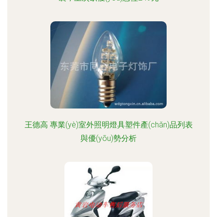
王德高 專業(yè)室外照明燈具塑件產(chǎn)品列表
與優(yōu)勢分析